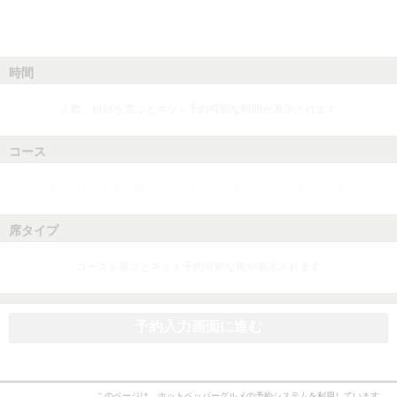
時間
人数、日付を選ぶとネット予約可能な時間が表示されます
コース
人数、日付、時間を選ぶとネット予約可能なコースが表示されます
席タイプ
コースを選ぶとネット予約可能な席が表示されます
予約入力画面に進む
このページは、ホットペッパーグルメの予約システムを利用しています。