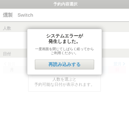
予約内容選択
燻製 Switch
人数
システムエラーが
発生しました。
一度画面を閉じてしばらく経ってから
ご利用ください。
日付
前月
翌月
再読み込みする
月
火
水
木
金
土
日
人数を選ぶと
予約可能な日付が表示されます。