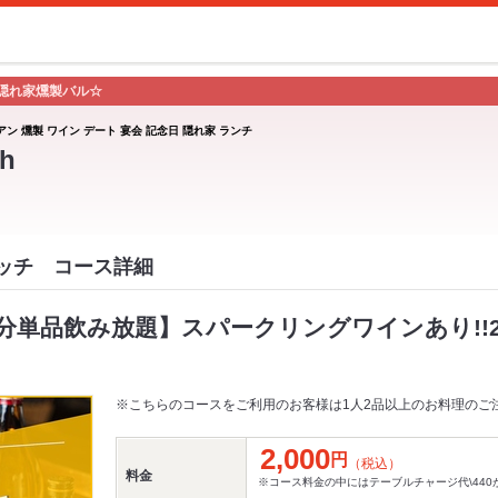
隠れ家燻製バル☆
アン 燻製 ワイン デート 宴会 記念日 隠れ家 ランチ
h
スイッチ コース詳細
分単品飲み放題】スパークリングワインあり!!25
※こちらのコースをご利用のお客様は1人2品以上のお料理のご
2,000
円
（税込）
料金
※コース料金の中にはテーブルチャージ代\44