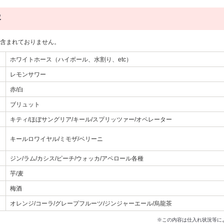
容
は含まれておりません。
ホワイトホース（ハイボール、水割り、etc）
レモンサワー
赤/白
ブリュット
キティ/ほぼサングリア/キール/スプリッツァー/オペレーター
キールロワイヤル/ミモザ/ベリーニ
ジン/ラム/カシス/ピーチ/ウォッカ/アペロール各種
芋/麦
梅酒
オレンジ/コーラ/グレープフルーツ/ジンジャーエール/烏龍茶
※この内容は仕入れ状況等に