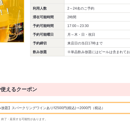
利用人数
2～24名
のご予約
滞在可能時間
2時間
予約可能時間
17:00～23:30
予約可能曜日
月～木・日・祝日
予約締切
来店日の当日17時まで
飲み放題
※単品飲み放題にはビールは含まれてお
で使えるクーポン
放題】スパークリングワインあり!!2500円(税込)⇒2000円（税込）
・終了・延長する可能性があります。