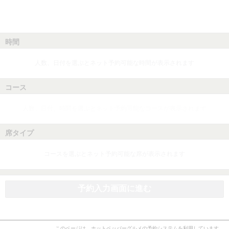
時間
人数、日付を選ぶとネット予約可能な時間が表示されます
コース
人数、日付、時間を選ぶとネット予約可能なコースが表示されます
席タイプ
コースを選ぶとネット予約可能な席が表示されます
予約入力画面に進む
このページは、ホットペッパーグルメの予約システムを利用しています。