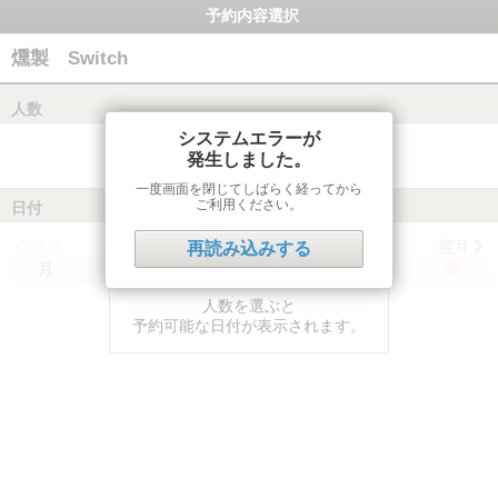
予約内容選択
燻製 Switch
人数
システムエラーが
発生しました。
一度画面を閉じてしばらく経ってから
ご利用ください。
日付
前月
翌月
再読み込みする
月
火
水
木
金
土
日
人数を選ぶと
予約可能な日付が表示されます。