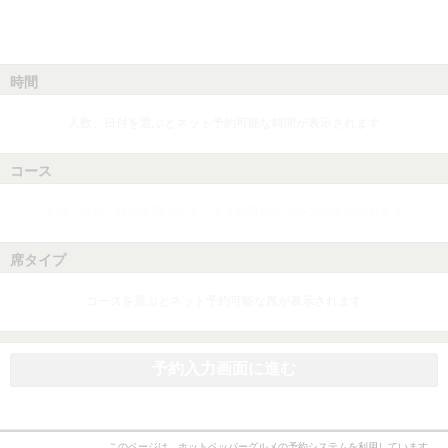
時間
人数、日付を選ぶとネット予約可能な時間が表示されます
コース
人数、日付、時間を選ぶとネット予約可能なコースが表示されます
席タイプ
コースを選ぶとネット予約可能な席が表示されます
予約入力画面に進む
このページは、ホットペッパーグルメの予約システムを利用しています。