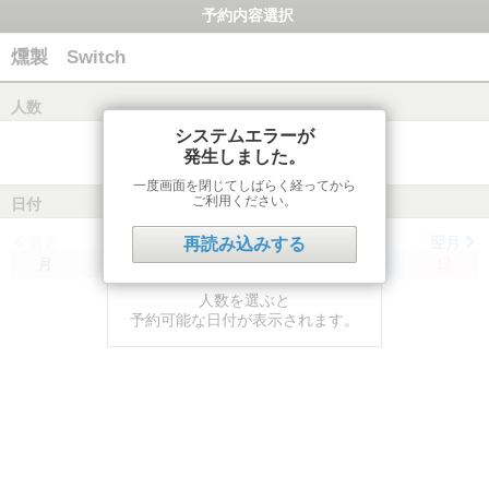
予約内容選択
燻製 Switch
人数
システムエラーが
発生しました。
一度画面を閉じてしばらく経ってから
ご利用ください。
日付
前月
翌月
再読み込みする
月
火
水
木
金
土
日
人数を選ぶと
予約可能な日付が表示されます。