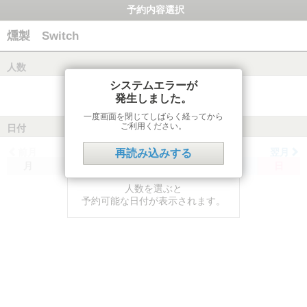
予約内容選択
燻製 Switch
人数
システムエラーが
発生しました。
一度画面を閉じてしばらく経ってから
ご利用ください。
日付
前月
翌月
再読み込みする
月
火
水
木
金
土
日
人数を選ぶと
予約可能な日付が表示されます。