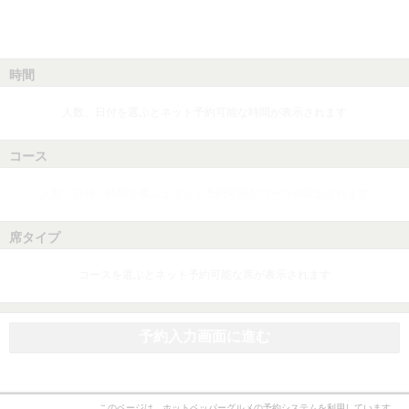
時間
人数、日付を選ぶとネット予約可能な時間が表示されます
コース
人数、日付、時間を選ぶとネット予約可能なコースが表示されます
席タイプ
コースを選ぶとネット予約可能な席が表示されます
予約入力画面に進む
このページは、ホットペッパーグルメの予約システムを利用しています。