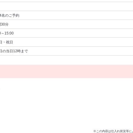
4名
のご予約
間30分
0～15:00
日・祝日
日の当日12時まで
※この内容は仕入れ状況等に