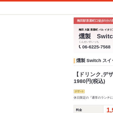
梅田駅茶屋町口徒歩5分の
梅田 大阪 茶屋町 バル イタリ
燻製 Switc
くんせいすいっち
06-6225-7568
燻製 Switch 
【ドリンク,デ
1980円(税込)
休日限定の『通常のランチに
1,
料金