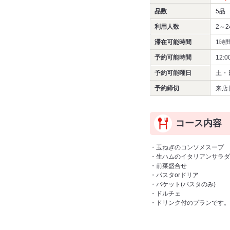
品数
5品
利用人数
2～2
滞在可能時間
1時
予約可能時間
12:0
予約可能曜日
土・
予約締切
来店
コース内容
・玉ねぎのコンソメスープ
・生ハムのイタリアンサラダ
・前菜盛合せ
・パスタorドリア
・バケット(パスタのみ)
・ドルチェ
・ドリンク付のプランです。