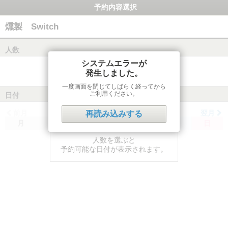
予約内容選択
燻製 Switch
人数
システムエラーが
発生しました。
一度画面を閉じてしばらく経ってから
ご利用ください。
日付
前月
翌月
再読み込みする
月
火
水
木
金
土
日
人数を選ぶと
予約可能な日付が表示されます。