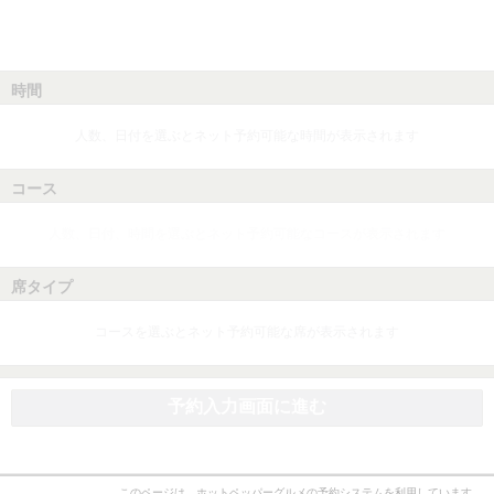
時間
人数、日付を選ぶとネット予約可能な時間が表示されます
コース
人数、日付、時間を選ぶとネット予約可能なコースが表示されます
席タイプ
コースを選ぶとネット予約可能な席が表示されます
予約入力画面に進む
このページは、ホットペッパーグルメの予約システムを利用しています。