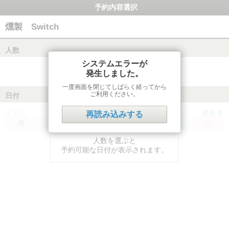
予約内容選択
燻製 Switch
人数
システムエラーが
発生しました。
一度画面を閉じてしばらく経ってから
ご利用ください。
日付
前月
翌月
再読み込みする
月
火
水
木
金
土
日
人数を選ぶと
予約可能な日付が表示されます。