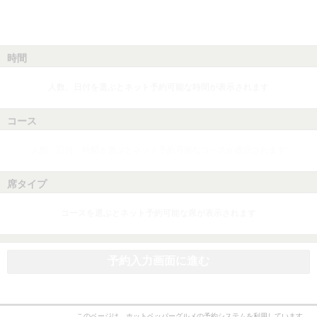
時間
人数、日付を選ぶとネット予約可能な時間が表示されます
コース
人数、日付、時間を選ぶとネット予約可能なコースが表示されます
席タイプ
コースを選ぶとネット予約可能な席が表示されます
予約入力画面に進む
このページは、ホットペッパーグルメの予約システムを利用しています。