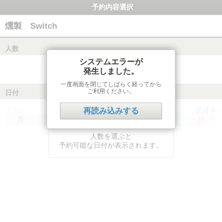
予約内容選択
燻製 Switch
人数
システムエラーが
発生しました。
一度画面を閉じてしばらく経ってから
ご利用ください。
日付
前月
翌月
再読み込みする
月
火
水
木
金
土
日
人数を選ぶと
予約可能な日付が表示されます。