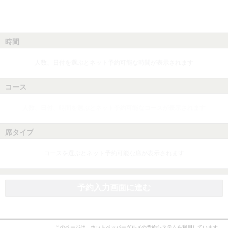
時間
人数、日付を選ぶとネット予約可能な時間が表示されます
コース
人数、日付、時間を選ぶとネット予約可能なコースが表示されます
席タイプ
コースを選ぶとネット予約可能な席が表示されます
予約入力画面に進む
このページは、ホットペッパーグルメの予約システムを利用しています。