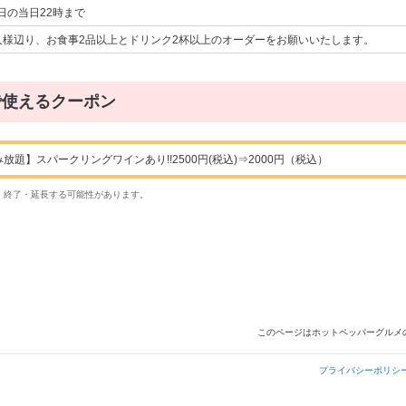
日の当日22時まで
人様辺り、お食事2品以上とドリンク2杯以上のオーダーをお願いいたします。
で使えるクーポン
放題】スパークリングワインあり!!2500円(税込)⇒2000円（税込）
・終了・延長する可能性があります。
このページはホットペッパーグルメ
プライバシーポリシ