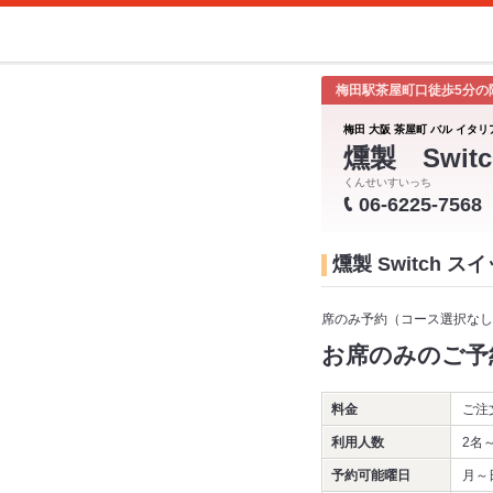
梅田駅茶屋町口徒歩5分の
梅田 大阪 茶屋町 バル イタリ
燻製 Switc
くんせいすいっち
06-6225-7568
燻製 Switch 
席のみ予約（コース選択なし
お席のみのご予
料金
ご注
利用人数
2名
予約可能曜日
月～