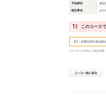
予約締切
来店
補足事項
お1
このコース
【日～木限定90分単品飲み
※クーポンは予告なく内容を変更