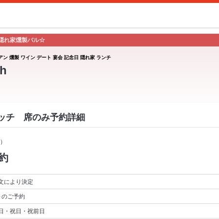
隠れ家燻製バル☆
アン 燻製 ワイン デート 宴会 記念日 隠れ家 ランチ
h
スイッチ 席のみ予約詳細
）
約
文により決定
～
のご予約
日・祝日・祝前日