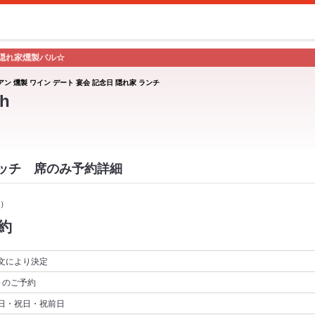
隠れ家燻製バル☆
アン 燻製 ワイン デート 宴会 記念日 隠れ家 ランチ
h
スイッチ 席のみ予約詳細
）
約
文により決定
～
のご予約
日・祝日・祝前日