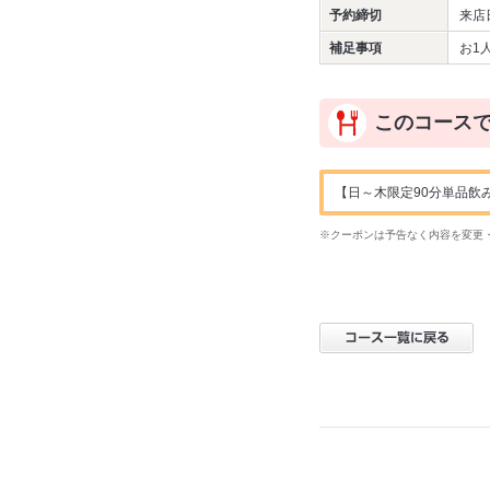
予約締切
来店
補足事項
お1
このコース
【日～木限定90分単品飲み
※クーポンは予告なく内容を変更