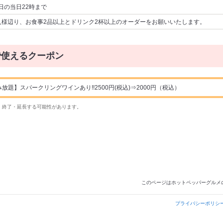
日の当日22時まで
人様辺り、お食事2品以上とドリンク2杯以上のオーダーをお願いいたします。
で使えるクーポン
放題】スパークリングワインあり!!2500円(税込)⇒2000円（税込）
・終了・延長する可能性があります。
このページはホットペッパーグルメ
プライバシーポリシ