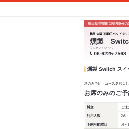
梅田駅茶屋町口徒歩5分の
梅田 大阪 茶屋町 バル イタリ
燻製 Switc
くんせいすいっち
06-6225-7568
燻製 Switch 
席のみ予約（コース選択なし
お席のみのご予
料金
ご注
利用人数
2名
予約可能曜日
月～