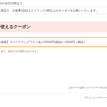
日の当日22時まで
人様辺り、お食事2品以上とドリンク2杯以上のオーダーをお願いいたします。
で使えるクーポン
放題】スパークリングワインあり!!2500円(税込)⇒2000円（税込）
・終了・延長する可能性があります。
このページはホットペッパーグルメ
プライバシーポリシ