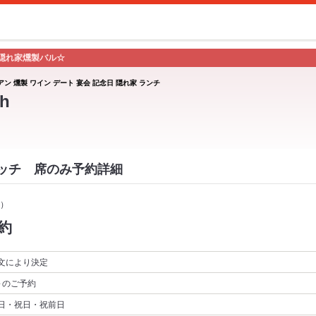
隠れ家燻製バル☆
アン 燻製 ワイン デート 宴会 記念日 隠れ家 ランチ
h
スイッチ 席のみ予約詳細
）
約
文により決定
～
のご予約
日・祝日・祝前日