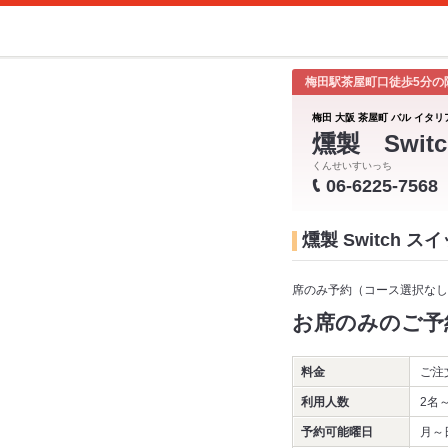
梅田駅茶屋町口徒歩5分の
梅田 大阪 茶屋町 バル イタリ
燻製 Switc
くんせいすいっち
06-6225-7568
燻製 Switch 
席のみ予約（コース選択なし
お席のみのご予
料金
ご注
利用人数
2名
予約可能曜日
月～