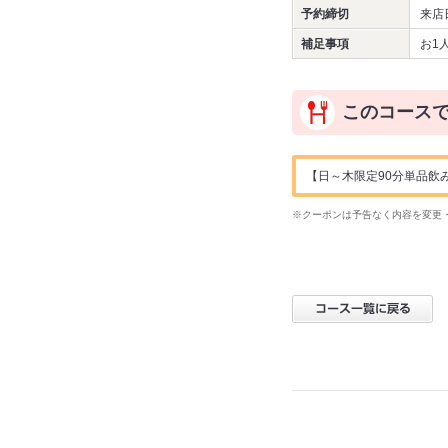
予約締切
来店
補足事項
お1
このコース
【日～木限定90分単品飲み
※クーポンは予告なく内容を変更