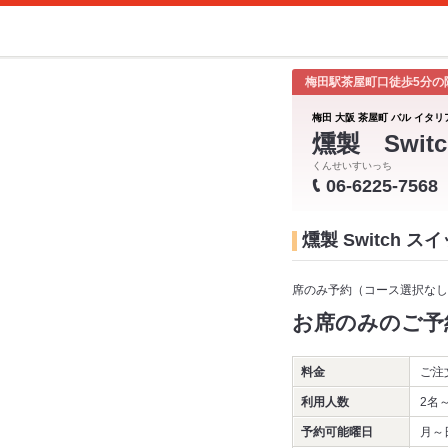
梅田駅茶屋町口徒歩5分の
梅田 大阪 茶屋町 バル イタリ
燻製 Switc
くんせいすいっち
06-6225-7568
燻製 Switch 
席のみ予約（コース選択なし
お席のみのご予
料金
ご注
利用人数
2名
予約可能曜日
月～