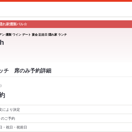
隠れ家燻製バル☆
アン 燻製 ワイン デート 宴会 記念日 隠れ家 ランチ
h
スイッチ 席のみ予約詳細
）
約
文により決定
～
のご予約
日・祝日・祝前日