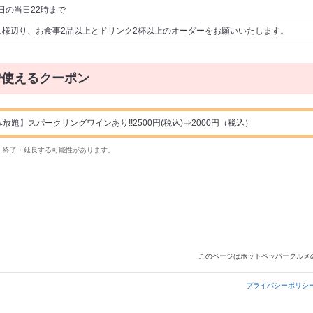
日の当日22時まで
人様辺り、お食事2品以上とドリンク2杯以上のオーダーをお願いいたします。
で使えるクーポン
放題】スパークリングワインあり!!2500円(税込)⇒2000円（税込）
・終了・延長する可能性があります。
このページはホットペッパーグルメ
プライバシーポリシ