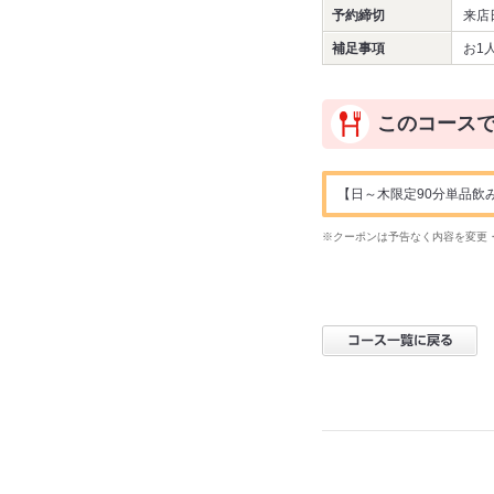
予約締切
来店
補足事項
お1
このコース
【日～木限定90分単品飲み
※クーポンは予告なく内容を変更