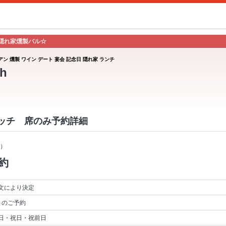
隠れ家燻製バル☆
アン 燻製 ワイン デート 宴会 記念日 隠れ家 ランチ
h
スイッチ 席のみ予約詳細
）
約
文により決定
～
のご予約
日・祝日・祝前日