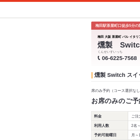
梅田駅茶屋町口徒歩5分の
梅田 大阪 茶屋町 バル イタリ
燻製 Switc
くんせいすいっち
06-6225-7568
燻製 Switch 
席のみ予約（コース選択なし
お席のみのご予
料金
ご注
利用人数
2名
予約可能曜日
月～