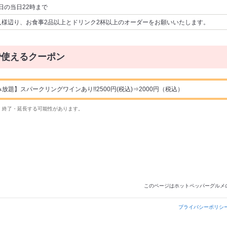
日の当日22時まで
人様辺り、お食事2品以上とドリンク2杯以上のオーダーをお願いいたします。
で使えるクーポン
放題】スパークリングワインあり!!2500円(税込)⇒2000円（税込）
・終了・延長する可能性があります。
このページはホットペッパーグルメ
プライバシーポリシ