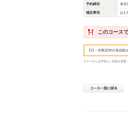
予約締切
来店
補足事項
お1
このコース
【日～木限定90分単品飲み
※クーポンは予告なく内容を変更