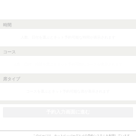
時間
人数、日付を選ぶとネット予約可能な時間が表示されます
コース
人数、日付、時間を選ぶとネット予約可能なコースが表示されます
席タイプ
コースを選ぶとネット予約可能な席が表示されます
予約入力画面に進む
このページは、ホットペッパーグルメの予約システムを利用しています。