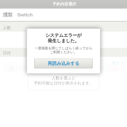
予約内容選択
燻製 Switch
人数
システムエラーが
発生しました。
一度画面を閉じてしばらく経ってから
ご利用ください。
日付
前月
翌月
再読み込みする
月
火
水
木
金
土
日
人数を選ぶと
予約可能な日付が表示されます。