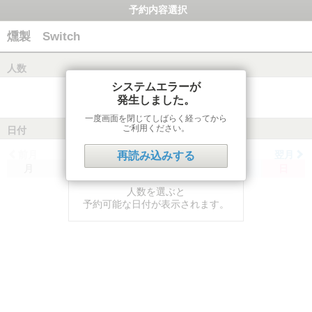
予約内容選択
燻製 Switch
人数
システムエラーが
発生しました。
一度画面を閉じてしばらく経ってから
ご利用ください。
日付
前月
翌月
再読み込みする
月
火
水
木
金
土
日
人数を選ぶと
予約可能な日付が表示されます。