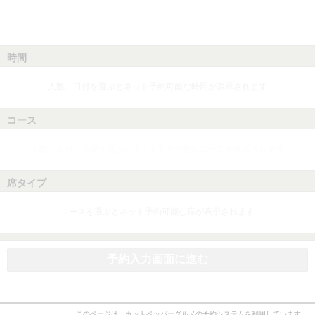
時間
人数、日付を選ぶとネット予約可能な時間が表示されます
コース
人数、日付、時間を選ぶとネット予約可能なコースが表示されます
席タイプ
コースを選ぶとネット予約可能な席が表示されます
予約入力画面に進む
このページは、ホットペッパーグルメの予約システムを利用しています。