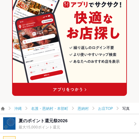
沖縄
名護・恩納村・本部町のグルメランキング
沖縄 × カフェ・スイーツ
恩納村のグルメランキング
沖縄 × カフェ
沖縄
名護・恩納村・本部町
恩納村
お店TOP
写真
夏のポイント還元祭2026
最大15,000ポイント還元