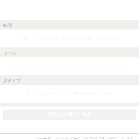
時間
人数、日付を選ぶとネット予約可能な時間が表示されます
コース
人数、日付、時間を選ぶとネット予約可能なコースが表示されます
席タイプ
コースを選ぶとネット予約可能な席が表示されます
予約入力画面に進む
このページは、ホットペッパーグルメの予約システムを利用しています。