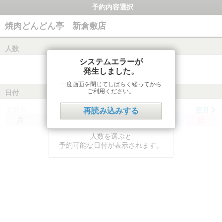
予約内容選択
焼肉どんどん亭 新倉敷店
人数
システムエラーが
発生しました。
一度画面を閉じてしばらく経ってから
ご利用ください。
日付
前月
翌月
再読み込みする
月
火
水
木
金
土
日
人数を選ぶと
予約可能な日付が表示されます。