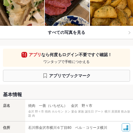
すべての写真を見る
アプリ
なら何度もログイン不要ですぐ確認！
ワンタップで手軽につかえる
アプリでブックマーク
基本情報
店名
焼肉 一善（いちぜん） 金沢 野々市
金沢 野々市 焼肉 ホルモン タン 宴会 家族 誕生日 デート 横川 居酒屋 飲み放
題 肉
住所
石川県金沢市横川６丁目80 ベル・コリーヌ横川