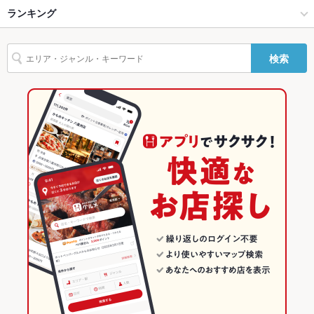
その他設備
－
金沢市他・野々市・白山・内灘 × 焼肉
野々市 × 焼肉
西金沢駅
ランキング
からあげ
にんにく料理
フライドポテト
ウインナー
チョリソー
うどん
その他
牛すじ
レバー
ハンバーグ
牛タン
ビビンバ
石焼きビビンバ
冷麺
押野駅 × 焼肉・ホルモン
石川
石川のグルメランキング
検索
飲み放題
デザート
あり
押野駅 × 焼肉
石川 × 焼肉・ホルモン
石川の焼肉・ホルモンランキング
食べ放題
なし
石川 × 焼肉
金沢市他・野々市・白山・内灘のグルメランキング
お酒
焼酎充実、日本酒充実
金沢市他・野々市・白山・内灘の焼肉・ホルモンランキング
お子様連れ
お子様連れ歓迎
野々市のグルメランキング
ウェディン
－
グパーティ
ー二次会
野々市の焼肉・ホルモンランキング
お祝い・サ
可
プライズ対
応
備考
－