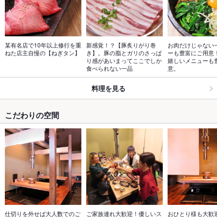
某有名店で10年以上修行を重
新感覚！？【豚炙りがり巻
お肉だけじゃない
ねた店主自慢の【ねぎタン】
き】。豚の脂とガリのさっぱ
ーも豊富にご用意
り感があいまってここでしか
嬉しいメニューも
食べられない一品
意。
料理を見る
こだわりの空間
仕切りを外せば大人数でのご
ご家族連れ大歓迎！優しいス
おひとり様も大歓