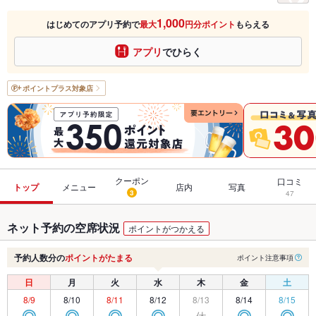
1,000
はじめてのアプリ予約で
最大
円分ポイント
もらえる
アプリ
でひらく
ポイントプラス
対象店
クーポン
口コミ
トップ
メニュー
店内
写真
3
47
ネット予約の空席状況
ポイントがつかえる
予約人数分の
ポイントがたまる
ポイント注意事項
日
月
火
水
木
金
土
8/9
8/10
8/11
8/12
8/13
8/14
8/15