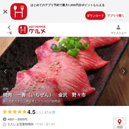
はじめてのアプリ予約で最大
1,000円分ポイントもらえる
ダウンロード
アプリで開く
一覧
マイメニュー
焼肉・ホルモン | 野々市 | 石川県
焼肉 一善（いちぜん） 金沢 野々市
横川交差点すぐ｜満足度とコスパ◎の焼肉店
4.5
47
口コミ
件
4001～5000円
ただいま営業時間外
17:00～翌1:00