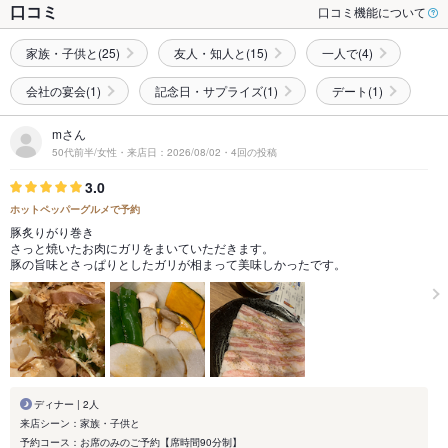
口コミ
口コミ機能について
家族・子供と(25)
友人・知人と(15)
一人で(4)
会社の宴会(1)
記念日・サプライズ(1)
デート(1)
mさん
50代前半/女性・来店日：2026/08/02・4回の投稿
3.0
ホットペッパーグルメで予約
豚炙りがり巻き
さっと焼いたお肉にガリをまいていただきます。
豚の旨味とさっぱりとしたガリが相まって美味しかったです。
ディナー | 2人
来店シーン：家族・子供と
予約コース：お席のみのご予約【席時間90分制】