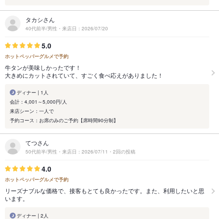
タカシさん
40代前半/男性・来店日：2026/07/20
5.0
ホットペッパーグルメで予約
牛タンが美味しかったです！
大きめにカットされていて、すごく食べ応えがありました！
ディナー | 1人
会計：4,001～5,000円/人
来店シーン：一人で
予約コース：お席のみのご予約【席時間90分制】
てつさん
50代前半/男性・来店日：2026/07/11・2回の投稿
4.0
ホットペッパーグルメで予約
リーズナブルな価格で、接客もとても良かったです。また、利用したいと思
います。
ディナー | 2人