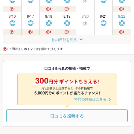
休
◎
◎
◎
◎
◎
◎
8/16
8/17
8/18
8/19
8/20
8/21
8/22
休
◎
◎
◎
◎
◎
◎
8/23
8/24
8/25
8/26
8/27
8/28
8/29
他の日付を見る
休
休
◎
◎
◎
◎
◎
：通常よりポイントがお得にたまります
8/30
8/31
9/1
9/2
9/3
9/4
9/5
口コミ&写真の投稿・掲載で
休
◎
◎
◎
◎
◎
◎
9/6
9/7
9/8
9/9
9/10
9/11
9/12
休
◎
◎
◎
◎
◎
◎
口コミを投稿する