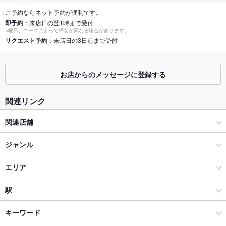
個室
なし
ご予約ならネット予約が便利です。
即予約
：来店日の翌1時まで受付
座敷
なし
※曜日、コースによって締切が異なる場合があります。
リクエスト予約
：来店日の3日前まで受付
掘りごたつ
あり
カウンター
あり
お店からのメッセージに登録する
ソファー
なし
関連リンク
テラス席
なし
関連店舗
貸切
貸切不可
韓国キッチン ヒルリン 金沢武蔵
ジャンル
設備
Wi-Fi
なし
焼肉・ホルモン
エリア
バリアフリ
なし
焼肉
野々市
駅
ー
金沢市他・野々市・白山・内灘 × 焼肉・ホルモン
野々市 × 焼肉・ホルモン
押野駅
キーワード
駐車場
あり