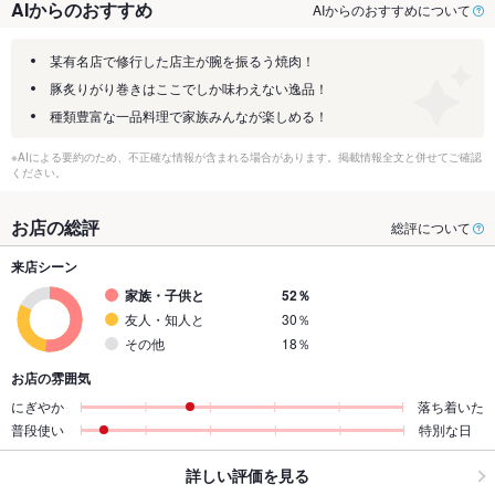
AIからのおすすめ
AIからのおすすめについて
某有名店で修行した店主が腕を振るう焼肉！
豚炙りがり巻きはここでしか味わえない逸品！
種類豊富な一品料理で家族みんなが楽しめる！
※AIによる要約のため、不正確な情報が含まれる場合があります。掲載情報全文と併せてご確認
ください。
お店の総評
総評について
来店シーン
家族・子供と
52％
友人・知人と
30％
その他
18％
お店の雰囲気
にぎやか
落ち着いた
普段使い
特別な日
詳しい評価を見る