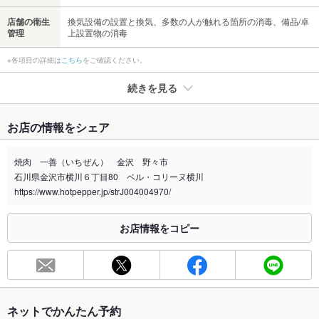
店舗の衛生
換気設備の設置と換気、多数の人が触れる箇所の消毒、備品/卓
管理
上設置物の消毒
※各項目の詳細は
こちら
をご確認ください。
続きを見る
たばこ
お店の情報をシェア
禁煙・喫煙
全席禁煙
焼肉 一善（いちぜん） 金沢 野々市
喫煙専用室
なし
石川県金沢市横川６丁目80 ベル・コリーヌ横川
https://www.hotpepper.jp/strJ004004970/
※2020年4月1日～受動喫煙対策に関する法律が施行されています。正しい情報はお店へお問い
合わせください。
お店情報をコピー
お席
総席数
30席
最大宴会収
30人
容人数
ネットでかんたん予約