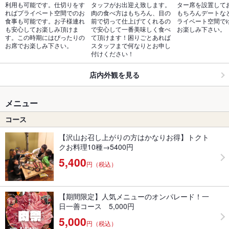
利用も可能です。仕切りをす
タッフがお出迎え致します。
ター席を設置して
ればプライベート空間でのお
肉の食べ方はもちろん、目の
もちろんデートな
食事も可能です。お子様連れ
前で切って仕上げてくれるの
ライベート空間で
も安心してお楽しみ頂けま
で安心して一番美味しく食べ
お楽しみ下さい。
す。この時期にはぴったりの
て頂けます！困りごとあれば
お席でお楽しみ下さい。
スタッフまで何なりとお申し
付けください！
店内外観を見る
メニュー
コース
【沢山お召し上がりの方はかなりお得】トクト
クお料理10種→5400円
5,400
円（税込）
【期間限定】人気メニューのオンパレード！一
日一善コース 5,000円
5,000
円（税込）