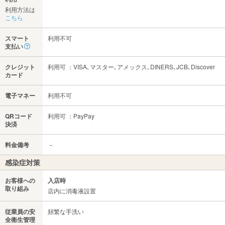
利用方法は
こちら
スマート
利用不可
支払い
クレジット
利用可 ：VISA､マスター､アメックス､DINERS､JCB､Discover
カード
電子マネー
利用不可
QRコード
利用可 ：PayPay
決済
料金備考
－
感染症対策
お客様への
入店時
取り組み
店内に消毒液設置
従業員の安
頻繁な手洗い
全衛生管理