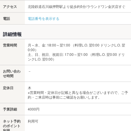
アクセス
北陸鉄道石川線押野駅より徒歩約5分/ラウンドワン金沢店すぐ
電話
電話番号を表示する
詳細情報
営業時間
月～水、金: 18:00～翌1:00 （料理L.O. 翌0:00 ドリンクL.O. 翌
0:00）
土、日、祝日、祝前日: 17:00～翌1:00 （料理L.O. 翌0:00 ドリ
ンクL.O. 翌0:00）
お問い合わ
－
せ時間
定休日
木
※営業時間・定休日が記載と異なる場合がございますので、ご予
約・ご来店時は事前にご確認をお願いします。
予算詳細
4000円
ネット予約
利用可
のポイント
利用