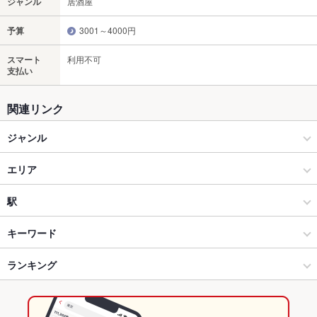
ジャンル
居酒屋
予算
3001～4000円
スマート
利用不可
支払い
関連リンク
ジャンル
居酒屋
エリア
創作
姫路駅
駅
姫路 × 居酒屋
姫路駅 × 居酒屋
山陽姫路駅
キーワード
姫路 × 創作
姫路駅 × 創作
姫路駅
ランキング
からあげ
お茶漬け
ウニ料理
エビ料理
カニ料理
刺身
にんにく料理
フライドポテト
ウインナー
しゃぶしゃぶ
うどん
おでん
つくね
姫路駅 × 居酒屋
姫路駅 × 和食
兵庫のグルメランキング
鶏皮
トリュフ
チャーハン
デザート
焼きうどん