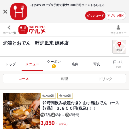
はじめてのアプリ予約で最大
1,000円分ポイントもらえる
ダウンロード
アプリで開く
コース一覧
マイメニュー
炉端とおでん 呼炉凪来 姫路店
クーポン
口コミ
トップ
メニュー
店内
写真
3
195
コース
料理
ドリンク
飲み放題
食べ放題
《2時間飲み放題付き》お手軽おでんコース
【7品】 ３,８５０円(税込)！！
7品
2名～
2時間
3,850
円（税込）