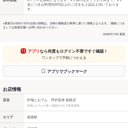
名につきお料理300円以上のご注文を２品以上頂いておりま
す。
※更新日が2021/3/31以前の情報は、当時の価格及び税率に基づく情報となります。 価格につき
ましては直接店舗へお問い合わせください。
2026/01/03 更新
アプリ
なら何度もログイン不要ですぐ確認！
ワンタップで手軽につかえる
アプリでブックマーク
お店情報
店名
炉端とおでん 呼炉凪来 姫路店
炉端×おでんの食べ放題♪ネオ大衆居酒屋
エリア
姫路駅