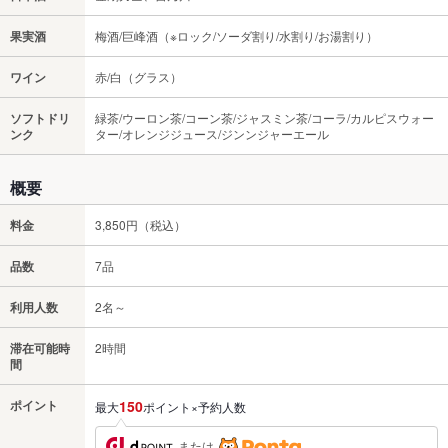
果実酒
梅酒/巨峰酒（※ロック/ソーダ割り/水割り/お湯割り）
ワイン
赤/白（グラス）
ソフトドリ
緑茶/ウーロン茶/コーン茶/ジャスミン茶/コーラ/カルピスウォー
ンク
ター/オレンジジュース/ジンンジャーエール
概要
料金
3,850円（税込）
品数
7品
利用人数
2名～
滞在可能時
2時間
間
ポイント
150
最大
ポイント×予約人数
または