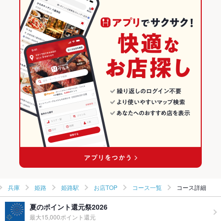
姫路駅 × 創作
姫路駅 × 鍋
兵庫の居酒屋ランキング
和食
兵庫
姫路のグルメランキング
鍋
兵庫 × 居酒屋
姫路の居酒屋ランキング
姫路 × 和食
兵庫 × 創作
姫路駅のグルメランキング
姫路 × 鍋
兵庫 × 和食
姫路駅の居酒屋ランキング
姫路駅 × 和食
兵庫 × 鍋
姫路駅 × 鍋
兵庫
姫路
姫路駅
お店TOP
コース一覧
コース詳細
夏のポイント還元祭2026
最大15,000ポイント還元