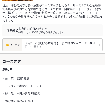
当店一押しのおでん食べ放題がコースでも楽しめる！！リーズナブルな価格帯
で当店自慢のおでんを満喫できるコースです◎「自家製ポテトサラダ」「鶏の
から揚げ」など、当店自慢のお料理が一度に楽しめるコースとなっておりま
す。2次会や会社帰りのさくっと飲み会に最適です。※金/土/祝前日はご利用にな
れません
来店日の前日22時まで
予約締切
※曜日によって締切が異なる場合があります。
《7品・2時間飲み放題付き》お手軽おでんコース 3,850
クーポン
円でご用意！
コース内容
品数
7品
＜前 菜＞前菜2種盛り
＜サラダ＞自家製ポテトサラダ
＜鮮 魚＞本日の鮮魚2種盛り
＜揚げ物＞鶏のから揚げ