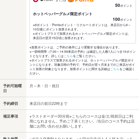
50
ポイント
ホットペッパーグルメ限定ポイント
100
ポイント
※dポイント・Pontaポイント・リクルートポイントは、来店日から6～
10日後にポイント加算されます。
※ポイントプラスで加算されるホットペッパーグルメ限定ポイントは、
来店日の翌月15日頃に加算されます。
※加算ポイントは、ご予約の条件により変動する場合があります。
※一部時間帯（7:00～14:59来店の予約）は確定した人数1人につき10ポイン
トとなります。詳しくは
こちら
をご覧ください。
※ポイントプラスで加算されるポイントは、ホットペッパーグルメ限定ポイ
ントになります。対象日時の予約で、予約日が翌々月末までのご来店がポイ
ント加算の対象となります。加算ポイントに関する詳細は
こちら
をご確認く
ださい。
予約可能曜
月～木・日・祝日
日
予約締切
来店日の前日22時まで
補足事項
※ラストオーダー30分前※こちらのコースは金/土/祝前日はご利
用になれません。予めご了承ください。/当日のコース予約は店
舗にお問い合わせお願いします。
飲み放題
※グラス交換制となります。※１回の注文で１人１杯まで。※１