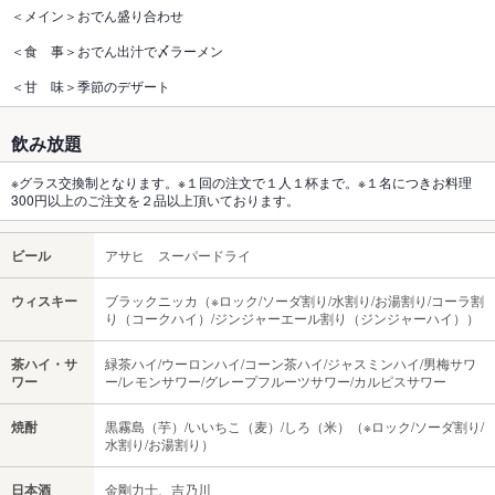
＜メイン＞おでん盛り合わせ
＜食 事＞おでん出汁で〆ラーメン
＜甘 味＞季節のデザート
飲み放題
※グラス交換制となります。※１回の注文で１人１杯まで。※１名につきお料理
300円以上のご注文を２品以上頂いております。
ビール
アサヒ スーパードライ
ウィスキー
ブラックニッカ（※ロック/ソーダ割り/水割り/お湯割り/コーラ割
り（コークハイ）/ジンジャーエール割り（ジンジャーハイ））
茶ハイ・サ
緑茶ハイ/ウーロンハイ/コーン茶ハイ/ジャスミンハイ/男梅サワ
ワー
ー/レモンサワー/グレープフルーツサワー/カルピスサワー
焼酎
黒霧島（芋）/いいちこ（麦）/しろ（米）（※ロック/ソーダ割り/
水割り/お湯割り）
日本酒
金剛力士、吉乃川