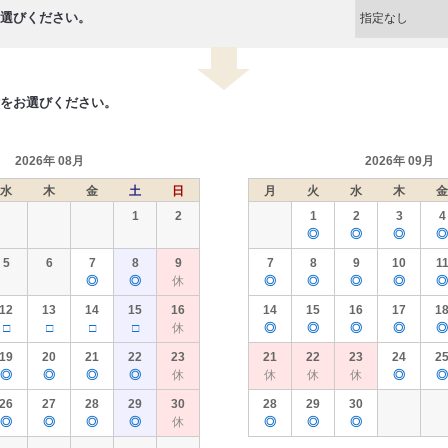
選びください。
をお選びください。
2026年 08月
2026年 09月
水
木
金
土
日
月
火
水
木
金
1
2
1
2
3
4
◎
◎
◎
◎
5
6
7
8
9
7
8
9
10
1
◎
◎
休
◎
◎
◎
◎
◎
12
13
14
15
16
14
15
16
17
1
□
□
□
□
休
◎
◎
◎
◎
◎
19
20
21
22
23
21
22
23
24
2
◎
◎
◎
◎
休
休
休
休
◎
◎
26
27
28
29
30
28
29
30
◎
◎
◎
◎
休
◎
◎
◎