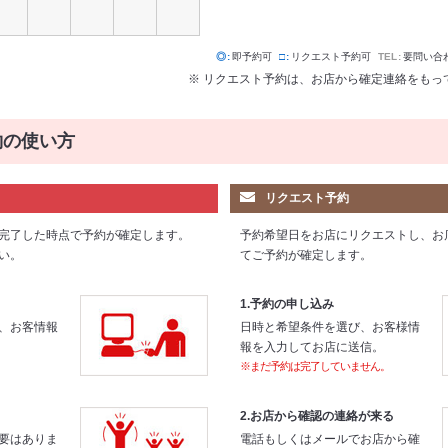
◎
即予約可
□
リクエスト予約可
TEL
要問い合
※ リクエスト予約は、お店から確定連絡をもっ
約の使い方
リクエスト予約
完了した時点で予約が確定します。
予約希望日をお店にリクエストし、お
い。
てご予約が確定します。
1.予約の申し込み
、お客情報
日時と希望条件を選び、お客様情
報を入力してお店に送信。
※まだ予約は完了していません。
2.お店から確認の連絡が来る
要はありま
電話もしくはメールでお店から確