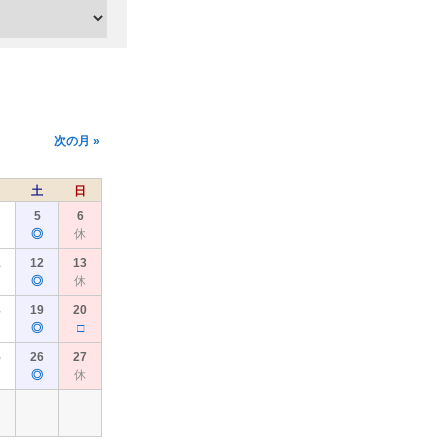
次の月 »
土
日
5
6
◎
休
1
12
13
◎
休
8
19
20
◎
□
5
26
27
◎
休