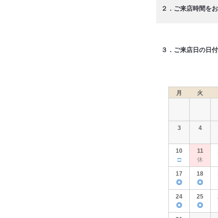
２．ご来店時間をお
３．ご来店日の日付
月
火
3
4
10
11
□
休
17
18
◎
◎
24
25
◎
◎