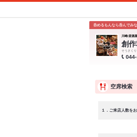
呑めるもんなら呑んでみな
川崎/居酒屋
創作
そうさくり
044
空席検索
１．ご来店人数をお