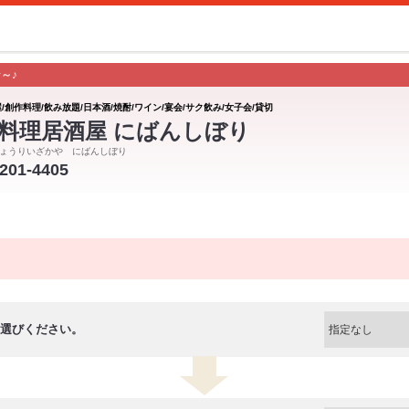
～♪
/創作料理/飲み放題/日本酒/焼酎/ワイン/宴会/サク飲み/女子会/貸切
料理居酒屋 にばんしぼり
ょうりいざかや にばんしぼり
-201-4405
選びください。