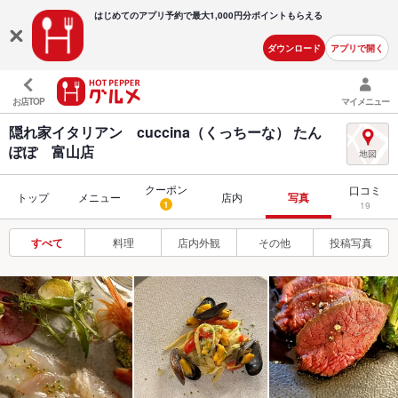
はじめてのアプリ予約で最大
1,000円分ポイントもらえる
ダウンロード
アプリで開く
お店TOP
マイメニュー
隠れ家イタリアン cuccina（くっちーな） たん
ぽぽ 富山店
クーポン
口コミ
トップ
メニュー
店内
写真
1
19
すべて
料理
店内外観
その他
投稿写真