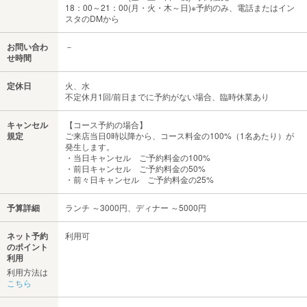
18：00～21：00(月・火・木～日)※予約のみ、電話またはイン
スタのDMから
お問い合わ
－
せ時間
定休日
火、水
不定休月1回/前日までに予約がない場合、臨時休業あり
キャンセル
【コース予約の場合】
規定
ご来店当日0時以降から、コース料金の100%（1名あたり）が
発生します。
・当日キャンセル ご予約料金の100%
・前日キャンセル ご予約料金の50%
・前々日キャンセル ご予約料金の25%
予算詳細
ランチ ～3000円、ディナー ～5000円
ネット予約
利用可
のポイント
利用
利用方法は
こちら