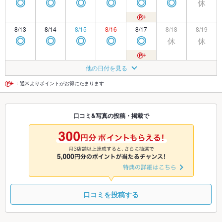
休
◎
◎
◎
◎
◎
◎
8/13
8/14
8/15
8/16
8/17
8/18
8/19
休
休
◎
◎
◎
◎
◎
8/20
8/21
8/22
8/23
8/24
8/25
8/26
他の日付を見る
休
休
◎
◎
◎
◎
◎
：通常よりポイントがお得にたまります
8/27
8/28
8/29
8/30
8/31
9/1
9/2
口コミ&写真の投稿・掲載で
休
休
◎
◎
◎
◎
◎
9/3
9/4
9/5
9/6
9/7
9/8
9/9
休
休
◎
◎
◎
◎
◎
口コミを投稿する