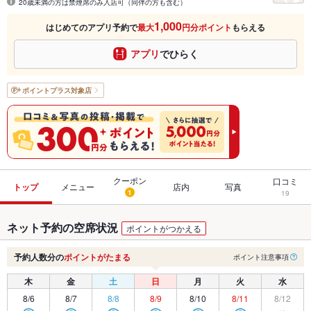
20歳未満の方は禁煙席のみ入店可（同伴の方も含む）
1,000
はじめてのアプリ予約で
最大
円分ポイント
もらえる
アプリ
でひらく
ポイントプラス
対象店
クーポン
口コミ
トップ
メニュー
店内
写真
1
19
ネット予約の空席状況
ポイントがつかえる
予約人数分の
ポイントがたまる
ポイント注意事項
木
金
土
日
月
火
水
8/6
8/7
8/8
8/9
8/10
8/11
8/12