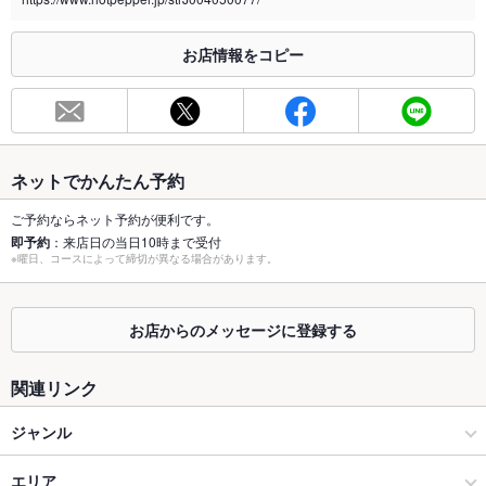
※2020年4月1日～受動喫煙対策に関する法律が施行されています。正しい情報はお店へお問い
お店情報をコピー
合わせください。
お席
総席数
12席
最大宴会収
12人
ネットでかんたん予約
容人数
ご予約ならネット予約が便利です。
個室
なし
即予約
：来店日の当日10時まで受付
※曜日、コースによって締切が異なる場合があります。
座敷
なし
掘りごたつ
なし
お店からのメッセージに登録する
カウンター
あり ：8席
関連リンク
ソファー
なし
ジャンル
テラス席
なし
イタリアン・フレンチ
エリア