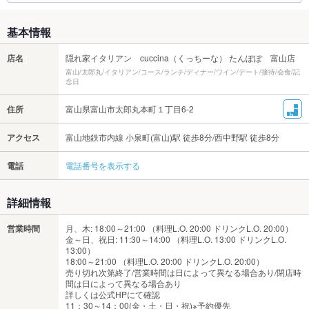
基本情報
店名
隠れ家イタリアン cuccina（くっちーな） たんぽぽ 富山店
富山/太郎丸/イタリアン/コース/ランチ/ディナー/ワイン/デート/接待/会食/記
念日
住所
富山県富山市太郎丸本町１丁目6-2
アクセス
富山地鉄市内線 小泉町(富山)駅 徒歩8分/西中野駅 徒歩8分
電話
電話番号を表示する
詳細情報
営業時間
月、木: 18:00～21:00 （料理L.O. 20:00 ドリンクL.O. 20:00）
金～日、祝日: 11:30～14:00 （料理L.O. 13:00 ドリンクL.O.
13:00）
18:00～21:00 （料理L.O. 20:00 ドリンクL.O. 20:00）
売り切れ次第終了/営業時間は日によって異なる場合あり/閉店時
間は日によって異なる場合あり
詳しくは公式HPにて確認
11：30～14：00(金・土・日・祝)※予約優先