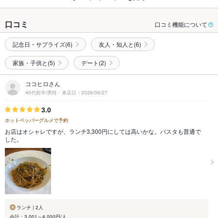
口コミ
口コミ機能について
記念日・サプライズ(6)
友人・知人と(6)
家族・子供と(5)
デート(2)
ココヒロさん
40代前半/男性・来店日：2026/06/27
3.0
ホットペッパーグルメで予約
お店はオシャレですが、ランチ3,300円にしては高いかな。パスタも普通で
した。
ランチ | 2人
会計：3,001～4,000円/人