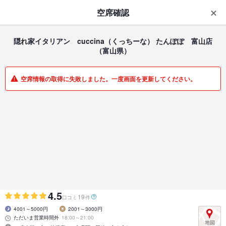
はじめてのアプリ予約で最大
1,000円分ポイントもらえる
空席確認
ダウンロード
アプリで開く
隠れ家イタリアン cuccina（くっちーな） たんぽぽ 富山店
（富山県）
一覧
マイメニュー
空席情報の取得に失敗しました。一度画面を更新してください。
イタリアン・フレンチ | 富山市その他 | 富山県
隠れ家イタリアン cuccina（くっちーな） たんぽぽ 富
山店
隠れ家イタリアンで味わう、至福のひととき
4.5
19
口コミ
件
4001～5000円
2001～3000円
ただいま営業時間外
18:00～21:00