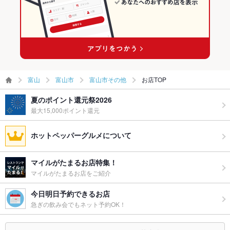
ー二次会
富山市その他のイタリアンランキング
お祝い・サ
可
プライズ対
応
備考
－
富山
富山市
富山市その他
お店TOP
夏のポイント還元祭2026
最大15,000ポイント還元
ホットペッパーグルメについて
マイルがたまるお店特集！
マイルがたまるお店をご紹介
今日明日予約できるお店
急ぎの飲み会でもネット予約OK！