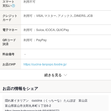
スマート
利用不可
支払い
クレジット
利用可 ：VISA､マスター､アメックス､DINERS､JCB
カード
電子マネー
利用可 ：Suica､ICOCA､QUICPay
QRコード
利用可 ：PayPay
決済
料金備考
－
お店のHP
https://cucina-tanpopo.foodre.jp/
続きを見る
たばこ
お店の情報をシェア
禁煙・喫煙
全席禁煙
店舗前に喫煙スペースをご用意しております。隣は病院のた
隠れ家イタリアン cuccina（くっちーな） たんぽぽ 富山店
め、病院敷地内は完全禁煙でお願いします
富山県富山市太郎丸本町１丁目6-2
喫煙専用室
https://www.hotpepper.jp/strJ004050077/
なし