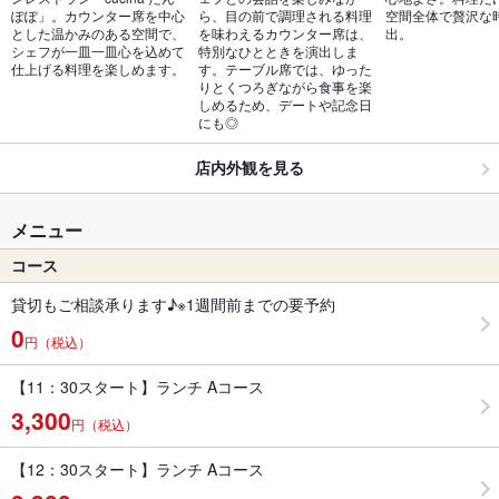
ぽぽ」。カウンター席を中心
ら、目の前で調理される料理
空間全体で贅沢な
とした温かみのある空間で、
を味わえるカウンター席は、
出。
シェフが一皿一皿心を込めて
特別なひとときを演出しま
仕上げる料理を楽しめます。
す。テーブル席では、ゆった
りとくつろぎながら食事を楽
しめるため、デートや記念日
にも◎
店内外観を見る
メニュー
コース
貸切もご相談承ります♪※1週間前までの要予約
0
円（税込）
【11：30スタート】ランチ Aコース
3,300
円（税込）
【12：30スタート】ランチ Aコース