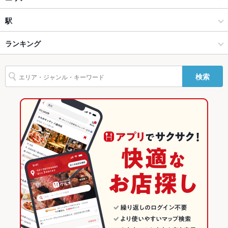
貸切
貸切不可
イタリアン
富山市その他
駅
設備
富山市 × イタリアン・フレンチ
富山市その他 × イタリアン・フレンチ
小泉町駅
ランキング
Wi-Fi
なし
バリアフリ
なし
富山市 × イタリアン
富山市その他 × イタリアン
富山のグルメランキング
ー
検索
小泉町駅 × イタリアン・フレンチ
富山
富山のイタリアン・フレンチランキング
駐車場
あり ：お店の前に4台(ほか6台)
小泉町駅 × イタリアン
富山 × イタリアン・フレンチ
富山のイタリアンランキング
その他設備
－
その他
富山 × イタリアン
富山市のグルメランキング
飲み放題
なし
富山市のイタリアン・フレンチランキング
食べ放題
なし
富山市のイタリアンランキング
お子様連れ
お子様連れOK ：小学生可
富山市その他のグルメランキング
ウェディン
－
グパーティ
富山市その他のイタリアン・フレンチランキング