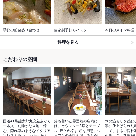
季節の前菜盛り合わせ
自家製手打ちパスタ
本日のメイン料理
料理を見る
こだわりの空間
国道41号線太郎丸交差点から
落ち着いた雰囲気の店内に
木の温もりを感じ
一本入った静かな立地に佇
は、カウンター8席とテーブ
寧に仕上げられた
む、隠れ家のようなイタリア
ル1席(4名様まで)を用意。シ
って、まるで隠れ
ンレストラン「cucina たん
ェフとの会話を楽しみなが
心地よさ。料理だ