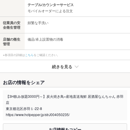
テーブル/カウンターサービス
モバイルオーダーによる注文
従業員の安
頻繁な手洗い
全衛生管理
店舗の衛生
備品/卓上設置物の消毒
管理
※各項目の詳細は
こちら
をご確認ください。
続きを見る
たばこ
お店の情報をシェア
禁煙・喫煙
全席喫煙可
【3H飲み放題3000円～】炭火焼き鳥×産地直送海鮮 居酒屋なんちゃん 赤羽
喫煙専用室
なし
店
東京都北区赤羽１-22-8
※2020年4月1日～受動喫煙対策に関する法律が施行されています。正しい情報はお店へお問い
https://www.hotpepper.jp/strJ004050235/
合わせください。
お席
お店情報をコピー