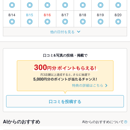
◎
◎
◎
◎
◎
◎
◎
8/14
8/15
8/16
8/17
8/18
8/19
8/20
◎
◎
◎
◎
◎
◎
◎
8/21
8/22
8/23
8/24
8/25
8/26
8/27
他の日付を見る
◎
◎
◎
◎
◎
◎
◎
8/28
8/29
8/30
8/31
9/1
9/2
9/3
◎
◎
◎
◎
◎
◎
◎
口コミ&写真の投稿・掲載で
9/4
9/5
9/6
9/7
9/8
9/9
9/10
◎
◎
◎
◎
◎
◎
◎
口コミを投稿する
AIからのおすすめ
AIからのおすすめについて