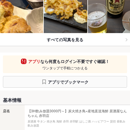
すべての写真を見る
アプリ
なら何度もログイン不要ですぐ確認！
ワンタップで手軽につかえる
アプリでブックマーク
基本情報
店名
【3H飲み放題3000円～】炭火焼き鳥×産地直送海鮮 居酒屋なん
ちゃん 赤羽店
居酒屋 牛タン 焼き鳥 海鮮 赤羽 赤羽駅 はしご酒 ハッピアワー 貸切 昼飲み
飲み放題