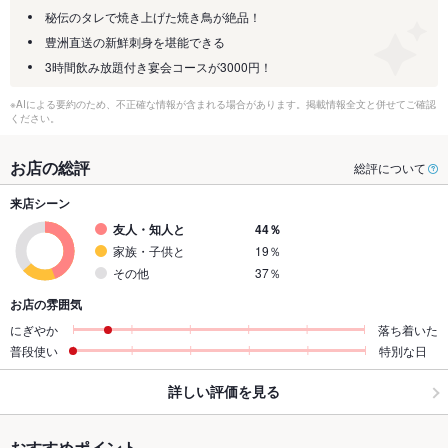
秘伝のタレで焼き上げた焼き鳥が絶品！
豊洲直送の新鮮刺身を堪能できる
3時間飲み放題付き宴会コースが3000円！
※AIによる要約のため、不正確な情報が含まれる場合があります。掲載情報全文と併せてご確認
ください。
お店の総評
総評について
来店シーン
友人・知人と
44％
家族・子供と
19％
その他
37％
お店の雰囲気
にぎやか
落ち着いた
普段使い
特別な日
詳しい評価を見る
おすすめポイント