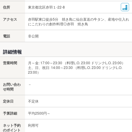
住所
東京都北区赤羽１-22-8
アクセス
赤羽駅東口徒歩5分 焼き鳥に仙台直送の牛タン、産地や仕入れ
にこだわりの創作料理◎赤羽 焼き鳥
電話
非公開
詳細情報
営業時間
月～金: 17:00～23:30 （料理L.O. 23:00 ドリンクL.O. 23:00）
土、日、祝日: 14:00～23:30 （料理L.O. 23:00 ドリンクL.O.
23:00）
お問い合わ
－
せ時間
定休日
不定休
予算詳細
平均2500円～
ネット予約
利用可
のポイント