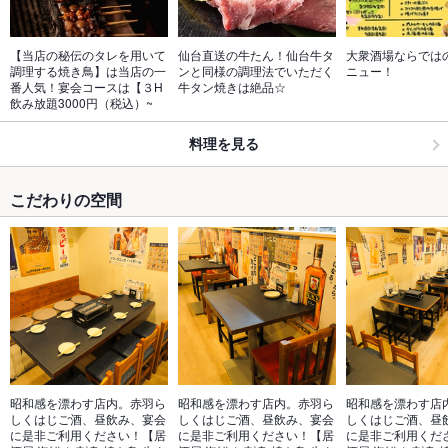
【当店の秘伝のタレを用いて
仙台直送の牛たん！仙台牛タ
大衆酒場ならでは
調理する焼き鳥】は当店の一
ンと同様の調理法でいただく
ニュー！
番人気！宴会コースは【３H
牛タン焼きは絶品☆
飲み放題3000円（税込）~
料理を見る
こだわりの空間
昭和感を漂わす店内。赤羽ら
昭和感を漂わす店内。赤羽ら
昭和感を漂わす店
しくはじご酒、昼飲み、宴会
しくはじご酒、昼飲み、宴会
しくはじご酒、昼
に是非ご利用ください！【居
に是非ご利用ください！【居
に是非ご利用くだ