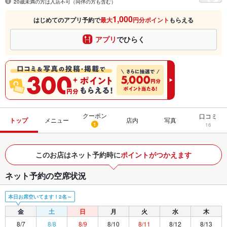
20歳未満の方は入店不可（同伴の方も含む）
1,000
はじめてのアプリ予約で
最大
円分ポイント
もらえる
アプリ
でひらく
クーポン
口コミ
トップ
メニュー
店内
写真
1
16
このお店はネット予約時に
ポイントがつかえます
ネット予約の空席状況
本日お席空いてます！2名～
金
土
日
月
火
水
木
8/7
8/8
8/9
8/10
8/11
8/12
8/13