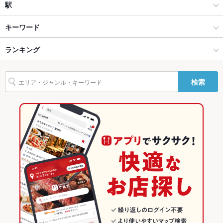
創作
赤羽
駅
バリアフリ
なし
ー
赤羽・王子・十条 × 居酒屋
赤羽 × 居酒屋
赤羽駅
キーワード
駐車場
なし
赤羽・王子・十条 × 創作
赤羽 × 創作
赤羽岩淵駅
ランキング
からあげ
お茶漬け
エビ料理
刺身
にんにく料理
天ぷら
牛すじ
その他設備
－
焼きそば
炭火焼き鳥
つくね
カシラ
チャーハン
炭火焼
アヒージョ
赤羽駅 × 居酒屋
赤羽 × 和食
東十条駅
東京のグルメランキング
その他
検索
たこ焼き
鉄板焼きそば
赤羽駅 × 創作
赤羽 × 焼き鳥・鶏料理
東京の居酒屋ランキング
飲み放題
あり
和食
東京
赤羽・王子・十条のグルメランキング
食べ放題
なし
お酒
カクテル充実、焼酎充実、日本酒充実
焼き鳥・鶏料理
東京 × 居酒屋
赤羽・王子・十条の居酒屋ランキング
お子様連れ
お子様連れOK
赤羽・王子・十条 × 和食
東京 × 創作
赤羽のグルメランキング
ウェディン
－
赤羽・王子・十条 × 焼き鳥・鶏料理
東京 × 和食
赤羽の居酒屋ランキング
グパーティ
ー二次会
赤羽駅 × 和食
東京 × 焼き鳥・鶏料理
備考
－