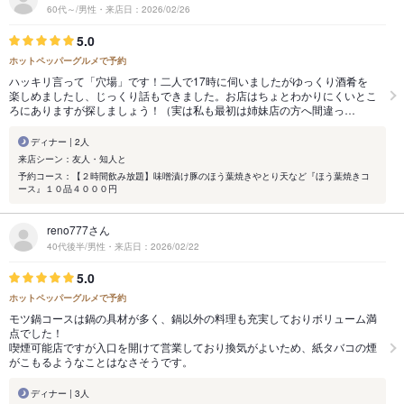
60代～/男性・来店日：2026/02/26
5.0
ホットペッパーグルメで予約
ハッキリ言って「穴場」です！二人で17時に伺いましたがゆっくり酒肴を
楽しめましたし、じっくり話もできました。お店はちょとわかりにくいとこ
ろにありますが探しましょう！（実は私も最初は姉妹店の方へ間違っ…
ディナー | 2人
来店シーン：友人・知人と
予約コース：【２時間飲み放題】味噌漬け豚のほう葉焼きやとり天など『ほう葉焼きコ
ース』１０品４０００円
reno777さん
40代後半/男性・来店日：2026/02/22
5.0
ホットペッパーグルメで予約
モツ鍋コースは鍋の具材が多く、鍋以外の料理も充実しておりボリューム満
点でした！
喫煙可能店ですが入口を開けて営業しており換気がよいため、紙タバコの煙
がこもるようなことはなさそうです。
ディナー | 3人