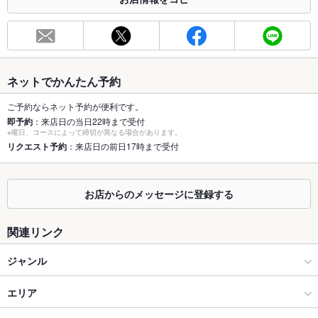
総席数
30席
最大宴会収
35人
容人数
個室
ネットでかんたん予約
なし
ご予約ならネット予約が便利です。
座敷
なし
即予約
：来店日の当日22時まで受付
※曜日、コースによって締切が異なる場合があります。
掘りごたつ
なし
リクエスト予約
：来店日の前日17時まで受付
カウンター
なし
お店からのメッセージに登録する
ソファー
なし
テラス席
なし
関連リンク
貸切
貸切不可
ジャンル
設備
居酒屋
エリア
Wi-Fi
なし