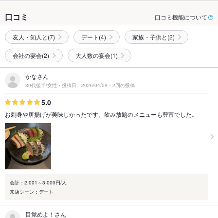
口コミ
口コミ機能について
友人・知人と(7)
デート(4)
家族・子供と(2)
会社の宴会(2)
大人数の宴会(1)
かなさん
30代後半/女性・投稿日：2026/04/09・2回の投稿
5.0
お刺身や唐揚げが美味しかったです。飲み放題のメニューも豊富でした。
会計：2,001～3,000円/人
来店シーン：デート
目覚めよ！さん