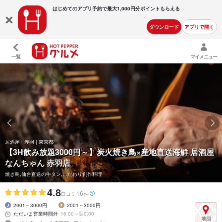
はじめてのアプリ予約で最大
1,000円分ポイントもらえる
ダウンロード
アプリで開く
一覧
マイメニュー
居酒屋 | 赤羽 | 東京都
【3H飲み放題3000円～】炭火焼き鳥×産地直送海鮮 居酒屋
なんちゃん 赤羽店
焼き鳥,仙台直送の牛タン,こだわり創作料理
4.8
16
口コミ
件
2001～3000円
2001～3000円
ただいま営業時間外
16:00～翌0:00