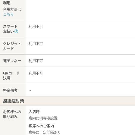
利用
利用方法は
こちら
スマート
利用不可
支払い
クレジット
利用不可
カード
電子マネー
利用不可
QRコード
利用不可
決済
料金備考
－
感染症対策
お客様への
入店時
取り組み
店内に消毒液設置
客席へのご案内
席毎に一定間隔あり