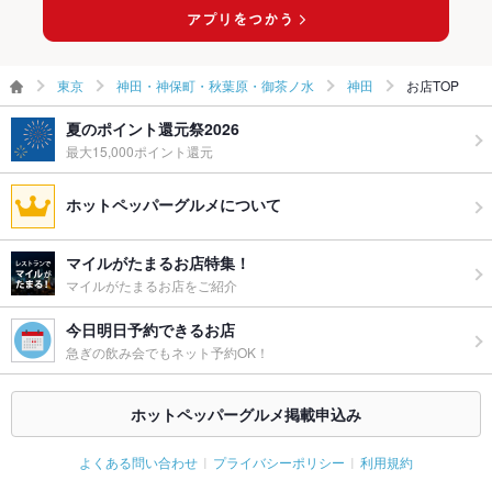
ウェディン
様々なシーンにご利用いただけるコース多数ご用意しておりま
グパーティ
す。
ー二次会
東京
神田・神保町・秋葉原・御茶ノ水
神田
お店TOP
お祝い・サ
可
プライズ対
夏のポイント還元祭2026
応
最大15,000ポイント還元
備考
様々なシーンにご利用いただけるコース多数ご用意しておりま
す。
ホットペッパーグルメについて
マイルがたまるお店特集！
マイルがたまるお店をご紹介
今日明日予約できるお店
急ぎの飲み会でもネット予約OK！
ホットペッパーグルメ掲載申込み
よくある問い合わせ
プライバシーポリシー
利用規約