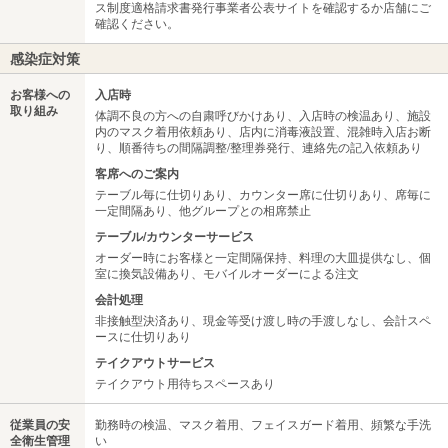
ス制度適格請求書発行事業者公表サイトを確認するか店舗にご
確認ください。
感染症対策
お客様への
入店時
取り組み
体調不良の方への自粛呼びかけあり、入店時の検温あり、施設
内のマスク着用依頼あり、店内に消毒液設置、混雑時入店お断
り、順番待ちの間隔調整/整理券発行、連絡先の記入依頼あり
客席へのご案内
テーブル毎に仕切りあり、カウンター席に仕切りあり、席毎に
一定間隔あり、他グループとの相席禁止
テーブル/カウンターサービス
オーダー時にお客様と一定間隔保持、料理の大皿提供なし、個
室に換気設備あり、モバイルオーダーによる注文
会計処理
非接触型決済あり、現金等受け渡し時の手渡しなし、会計スペ
ースに仕切りあり
テイクアウトサービス
テイクアウト用待ちスペースあり
従業員の安
勤務時の検温、マスク着用、フェイスガード着用、頻繁な手洗
全衛生管理
い