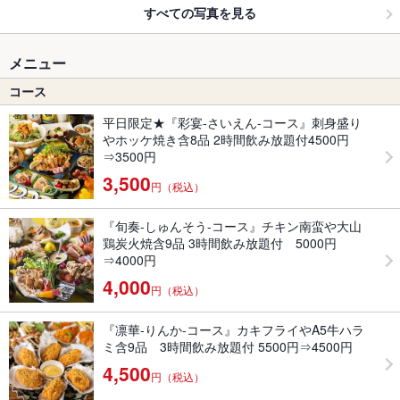
すべての写真を見る
メニュー
コース
平日限定★『彩宴-さいえん-コース』刺身盛り
やホッケ焼き含8品 2時間飲み放題付4500円
⇒3500円
3,500
円（税込）
『旬奏-しゅんそう-コース』チキン南蛮や大山
鶏炭火焼含9品 3時間飲み放題付 5000円
⇒4000円
4,000
円（税込）
『凛華-りんか-コース』カキフライやA5牛ハラ
ミ含9品 3時間飲み放題付 5500円⇒4500円
4,500
円（税込）