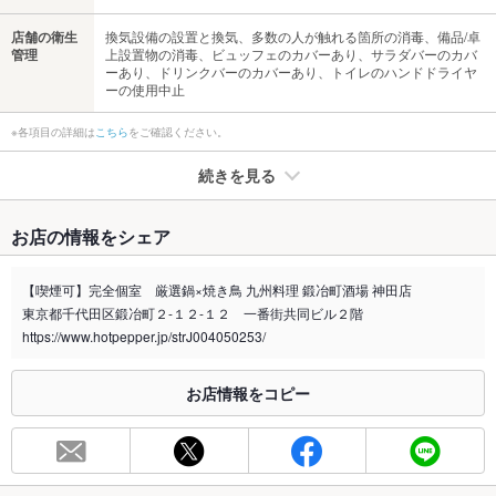
店舗の衛生
換気設備の設置と換気、多数の人が触れる箇所の消毒、備品/卓
管理
上設置物の消毒、ビュッフェのカバーあり、サラダバーのカバ
ーあり、ドリンクバーのカバーあり、トイレのハンドドライヤ
ーの使用中止
※各項目の詳細は
こちら
をご確認ください。
続きを見る
たばこ
お店の情報をシェア
禁煙・喫煙
全席喫煙可
ランチタイムは全席禁煙◎ディナータイムは全席喫煙可能にな
【喫煙可】完全個室 厳選鍋×焼き鳥 九州料理 鍛冶町酒場 神田店
ります。
東京都千代田区鍛冶町２-１２-１２ 一番街共同ビル２階
喫煙専用室
https://www.hotpepper.jp/strJ004050253/
あり
※2020年4月1日～受動喫煙対策に関する法律が施行されています。正しい情報はお店へお問い
お店情報をコピー
合わせください。
お席
総席数
185席(広々とした個室お部屋をご用意しております！)