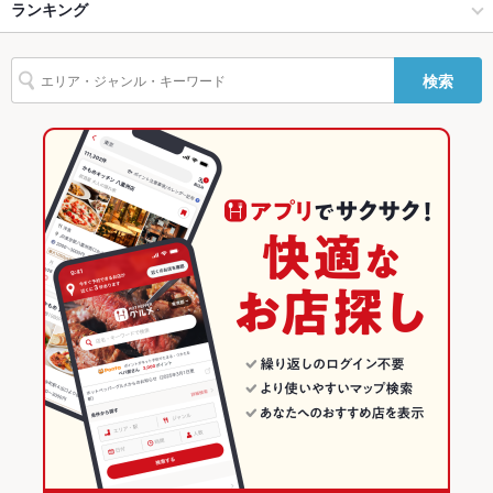
神田・神保町・秋葉原・御茶ノ水 × 和風
神田 × 和風
ランキング
手羽先
からあげ
お茶漬け
焼きとん
モツ煮込み
九州・博多料理
Wi-Fi
あり
エビ料理
カキ料理・オイスター
刺身
フライドポテト
とんかつ
神田駅 × 居酒屋
東京
東京のグルメランキング
バリアフリ
なし ：一部段差がありますが、協力して対応しますのでご案内
検索
ー
ください。
焼きそば
つくね
鶏皮
もつ鍋
餃子
チャーハン
とんこつラーメン
神田駅 × 和風
東京 × 居酒屋
東京の居酒屋ランキング
明太もつ鍋
駐車場
なし ：近くにコインパーキングがございます。ご利用に際はお
申し付けください。
東京 × 和風
神田・神保町・秋葉原・御茶ノ水のグルメランキング
その他設備
様々なシーンにご利用いただけるコース多数ご用意しておりま
神田・神保町・秋葉原・御茶ノ水の居酒屋ランキング
す。
その他
神田のグルメランキング
飲み放題
あり ：ジムビームハイボールが飲み放題に60分で550円ご案内
♪
神田の居酒屋ランキング
食べ放題
なし ：食べ放題メニューは御座いませんが、お得な飲み放題付
きの宴会コース有り！当日予約もOK★
お酒
カクテル充実、焼酎充実、日本酒充実、ワイン充実
お子様連れ
お子様連れOK ：半個室完備☆ママ会・ご家族でのお食事など
にもってこい♪