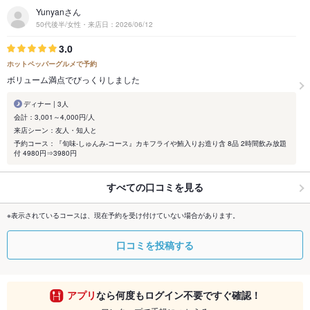
Yunyanさん
50代後半/女性・来店日：2026/06/12
3.0
ホットペッパーグルメで予約
ボリューム満点でびっくりしました
ディナー | 3人
会計：3,001～4,000円/人
来店シーン：友人・知人と
予約コース：『旬味-しゅんみ-コース』カキフライや鮪入りお造り含 8品 2時間飲み放題
付 4980円⇒3980円
すべての口コミを見る
※表示されているコースは、現在予約を受け付けていない場合があります。
口コミを投稿する
アプリ
なら何度もログイン不要ですぐ確認！