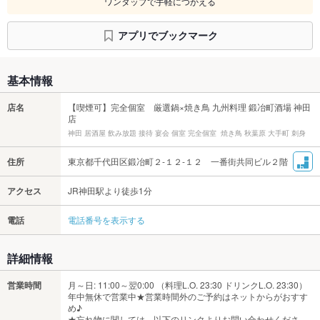
ワンタップで手軽につかえる
アプリでブックマーク
基本情報
店名
【喫煙可】完全個室 厳選鍋×焼き鳥 九州料理 鍛冶町酒場 神田
店
神田 居酒屋 飲み放題 接待 宴会 個室 完全個室 焼き鳥 秋葉原 大手町 刺身
住所
東京都千代田区鍛冶町２-１２-１２ 一番街共同ビル２階
アクセス
JR神田駅より徒歩1分
電話
電話番号を表示する
詳細情報
営業時間
月～日: 11:00～翌0:00 （料理L.O. 23:30 ドリンクL.O. 23:30）
年中無休で営業中★営業時間外のご予約はネットからがおすす
め♪
★忘れ物に関しては、以下のリンクよりお問い合わせくださ