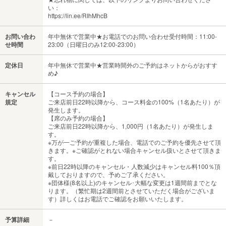
い：
https://lin.ee/RIhMhcB
お問い合わ
年中無休で営業中★お電話でのお問い合わせ受付時間：11:00-
せ時間
23:00（日曜日のみ12:00-23:00）
定休日
年中無休で営業中★営業時間外のご予約はネットからがおすす
め♪
キャンセル
【コース予約の場合】
規定
ご来店前日22時以降から、コース料金の100%（1名あたり）が
発生します。
【席のみ予約の場合】
ご来店前日22時以降から、1,000円（1名あたり）が発生しま
す。
※万が一ご予約が重複した場合、電話でのご予約を優先させて頂
きます。※ご確認がとれない場合キャンセル扱いとさせて頂きま
す。
※前日22時以降のキャンセル・人数減少はキャンセル料100％頂
戴しておりますので、予めご了承ください。
※団体様(8名以上)のキャンセル･大幅な変更は1週間前までとな
ります。（繁忙期は2週間前とさせていただく場合がございま
す）詳しくはお電話でご確認をお願いいたします。
予算詳細
－