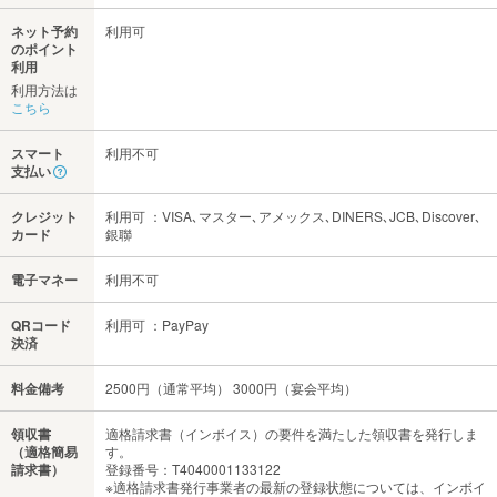
ネット予約
利用可
のポイント
利用
利用方法は
こちら
スマート
利用不可
支払い
クレジット
利用可 ：VISA､マスター､アメックス､DINERS､JCB､Discover､
カード
銀聯
電子マネー
利用不可
QRコード
利用可 ：PayPay
決済
料金備考
2500円（通常平均） 3000円（宴会平均）
領収書
適格請求書（インボイス）の要件を満たした領収書を発行しま
（適格簡易
す。
請求書）
登録番号：T4040001133122
※適格請求書発行事業者の最新の登録状態については、インボイ