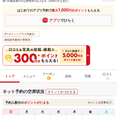
20歳未満の方は禁煙席のみ入店可（同伴の方も含む）
1,000
はじめてのアプリ予約で
最大
円分ポイント
もらえる
アプリ
でひらく
ポイントプラス
対象店
適格請求書発行事業者
クーポン
口コミ
トップ
メニュー
店内
写真
3
18
ネット予約の空席状況
ポイントがつかえる
予約人数分の
ポイントがたまる
ポイント注意事項
日
月
火
水
木
金
土