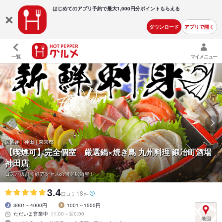
はじめてのアプリ予約で最大
1,000円分ポイントもらえる
ダウンロード
アプリで開く
一覧
マイメニュー
居酒屋 | 神田 | 東京都
【喫煙可】完全個室 厳選鍋×焼き鳥 九州料理 鍛冶町酒場
神田店
コスパ抜群！好アクセスの個室居酒屋！
3.4
18
口コミ
件
3001～4000円
1001～1500円
ただいま営業中
11:00～翌0:00