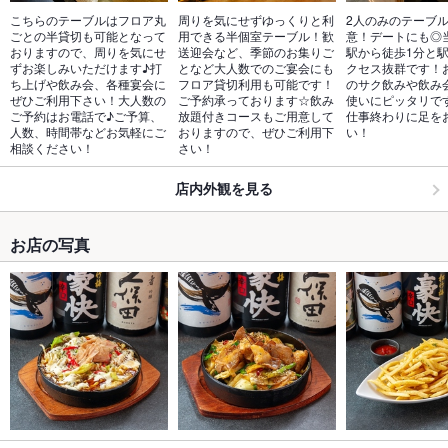
こちらのテーブルはフロア丸
周りを気にせずゆっくりと利
2人のみのテーブ
ごとの半貸切も可能となって
用できる半個室テーブル！歓
意！デートにも◎
おりますので、周りを気にせ
送迎会など、季節のお集りご
駅から徒歩1分と
ずお楽しみいただけます♪打
となど大人数でのご宴会にも
クセス抜群です！
ち上げや飲み会、各種宴会に
フロア貸切利用も可能です！
のサク飲みや飲み
ぜひご利用下さい！大人数の
ご予約承っております☆飲み
使いにピッタリで
ご予約はお電話で♪ご予算、
放題付きコースもご用意して
仕事終わりに足を
人数、時間帯などお気軽にご
おりますので、ぜひご利用下
い！
相談ください！
さい！
店内外観を見る
お店の写真