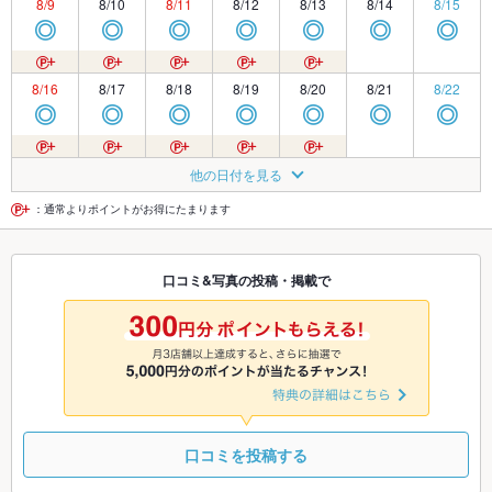
8/9
8/10
8/11
8/12
8/13
8/14
8/15
◎
◎
◎
◎
◎
◎
◎
8/16
8/17
8/18
8/19
8/20
8/21
8/22
◎
◎
◎
◎
◎
◎
◎
8/23
8/24
8/25
8/26
8/27
8/28
8/29
他の日付を見る
◎
◎
◎
◎
◎
◎
◎
：通常よりポイントがお得にたまります
8/30
8/31
9/1
9/2
9/3
9/4
9/5
口コミ&写真の投稿・掲載で
◎
◎
◎
◎
◎
◎
◎
9/6
9/7
9/8
9/9
9/10
9/11
9/12
◎
◎
◎
◎
◎
◎
◎
口コミを投稿する