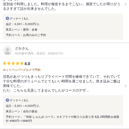
送別会で利用しました。料理が催促するまでこない。個室でしたが周りがう
るさすぎて話が出来ませんでした。
ディナー | 6人
会計：4,001～5,000円/人
来店シーン：接待・会食
予約コース：お席のみのご予約
どかさん
40代後半/男性・来店日：2026/07/01
4.0
ホットペッパーグルメで予約
活気がありつつもきっちりプライベート空間を確保できていて、それでいて
十分な料理のボリュームでとてもいい時間を過ごせました。炊き込みご飯は
美味でした。
ただ、こちらも言及してませんでしたがコースのデザ…
ディナー | 6人
会計：3,001～4,000円/人
来店シーン：会社の宴会
予約コース：『旬味-しゅんみ-コース』カキフライや鮪入りお造り含 8品 2時間飲み放題
付 4980円⇒3980円