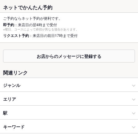
最大宴会収
185人(広々とした個室お部屋をご用意しております！)
ネットでかんたん予約
容人数
ご予約ならネット予約が便利です。
個室
あり ：広々とした個室お部屋をご用意しております！
即予約
：来店日の翌4時まで受付
※曜日、コースによって締切が異なる場合があります。
座敷
リクエスト予約
：来店日の前日17時まで受付
なし ：広々とした個室お部屋をご用意しております！
掘りごたつ
なし ：広々とした個室お部屋をご用意しております！
お店からのメッセージに登録する
カウンター
なし ：広々とした個室お部屋をご用意しております！
関連リンク
ソファー
なし ：広々とした個室お部屋をご用意しております！
ジャンル
テラス席
なし ：広々とした個室お部屋をご用意しております！
居酒屋
貸切
エリア
貸切可 ：最大185名まで貸切可能になります♪レイアウト相談
可能！
和風
神田
駅
夜景がきれ
あり
いなお席
神田・神保町・秋葉原・御茶ノ水 × 居酒屋
神田 × 居酒屋
神田駅
キーワード
設備