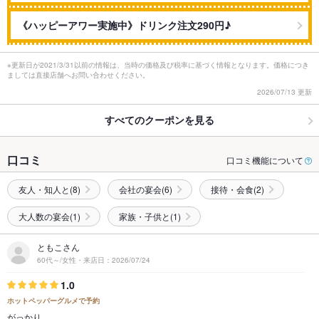
《ハッピーアワー実施中》ドリンク注文290円♪
※更新日が2021/3/31以前の情報は、当時の価格及び税率に基づく情報となります。価格につき
ましては直接店舗へお問い合わせください。
2026/07/13 更新
すべてのクーポンを見る
口コミ
口コミ機能について
友人・知人と(8)
会社の宴会(6)
接待・会食(2)
大人数の宴会(1)
家族・子供と(1)
ともこさん
60代～/女性・来店日：2026/07/24
1.0
ホットペッパーグルメで予約
がっかり。