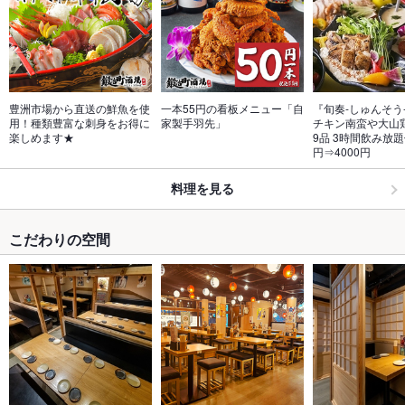
豊洲市場から直送の鮮魚を使
一本55円の看板メニュー「自
『旬奏-しゅんそう
用！種類豊富な刺身をお得に
家製手羽先」
チキン南蛮や大山
楽しめます★
9品 3時間飲み放題
円⇒4000円
料理を見る
こだわりの空間