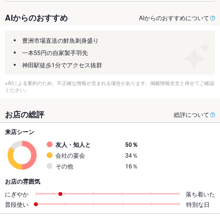
AIからのおすすめ
AIからのおすすめについて
豊洲市場直送の鮮魚刺身盛り
一本55円の自家製手羽先
神田駅徒歩1分でアクセス抜群
※AIによる要約のため、不正確な情報が含まれる場合があります。掲載情報全文と併せてご確認
ください。
お店の総評
総評について
来店シーン
友人・知人と
50％
会社の宴会
34％
その他
16％
お店の雰囲気
にぎやか
落ち着いた
普段使い
特別な日