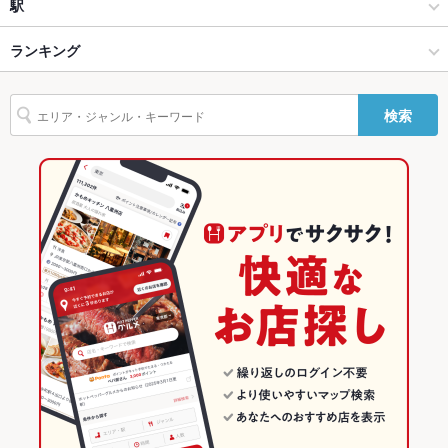
いなお席
ネットカフェ・漫画喫茶・その他
東神奈川
駅
設備
横浜 × カフェ・スイーツ
東神奈川 × カフェ・スイーツ
京急東神奈川駅
ランキング
Wi-Fi
未確認
横浜 × ネットカフェ・漫画喫茶・その他
東神奈川 × ネットカフェ・漫画喫茶・その他
東神奈川駅
神奈川のグルメランキング
バリアフリ
なし ：店舗はビルの6Fです。エレベーターをご利用ください。
検索
ー
東神奈川駅 × カフェ・スイーツ
東神奈川 × その他グルメ
東白楽駅
神奈川のカフェ・スイーツランキング
駐車場
なし ：提携している駐車場はございません。ご了承くださいま
東神奈川駅 × ネットカフェ・漫画喫茶・その他
東神奈川 × 軽食・その他グルメ
横浜のグルメランキング
せ。
その他設備
貸出：充電器(ライトニング、USB-Cのみ)、ブランケット、ク
その他グルメ
神奈川
横浜のカフェ・スイーツランキング
ッション、猫のおもちゃ
軽食・その他グルメ
神奈川 × カフェ・スイーツ
東神奈川のグルメランキング
その他
飲み放題
なし
横浜 × その他グルメ
神奈川 × ネットカフェ・漫画喫茶・その他
食べ放題
なし
横浜 × 軽食・その他グルメ
神奈川 × その他グルメ
お子様連れ
お子様連れOK ：お子様料金の設定なし。 大人と同一のご利用
東神奈川駅 × その他グルメ
神奈川 × 軽食・その他グルメ
料金となります。小学生以下は保護者同伴でお願いしておりま
す