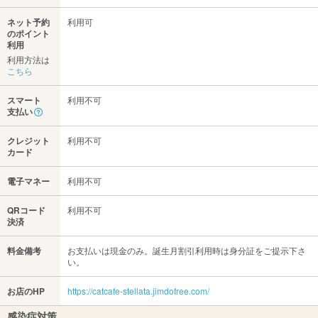
ネット予約
利用可
のポイント
利用
利用方法は
こちら
スマート
利用不可
支払い
クレジット
利用不可
カード
電子マネー
利用不可
QRコード
利用不可
決済
料金備考
お支払いは現金のみ。誕生月割引利用時は身分証をご提示下さ
い。
お店のHP
https://catcafe-stellata.jimdofree.com/
感染症対策