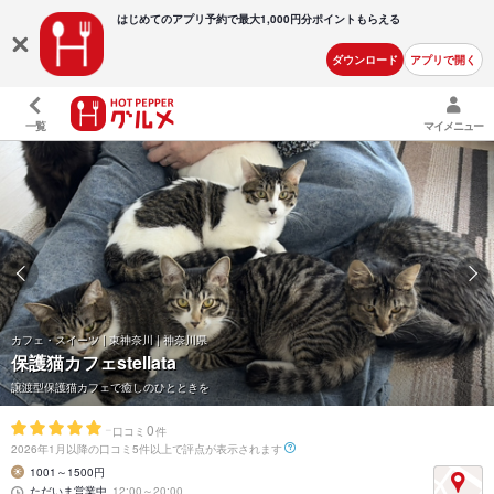
はじめてのアプリ予約で最大
1,000円分ポイントもらえる
ダウンロード
アプリで開く
一覧
マイメニュー
カフェ・スイーツ | 東神奈川 | 神奈川県
保護猫カフェstellata
譲渡型保護猫カフェで癒しのひとときを
-
0
口コミ
件
2026年1月以降の口コミ5件以上で評点が表示されます
1001～1500円
ただいま営業中
12:00～20:00