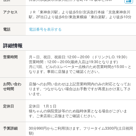
アクセス
ＪＲ「東神奈川駅」より徒歩5分/京浜急行本線「京急東神奈川
駅」2F出口より徒歩6分/東急東横線「東白楽駅」より徒歩10分
電話
電話番号を表示する
詳細情報
営業時間
月～日、祝日、祝前日: 12:00～20:00 （ドリンクL.O. 19:30）
営業時間：12:00～20:00(最終入店は19:30となります)
月に1回、ビルのエレベーター点検のため営業時間が15:00～と
なります。事前に店舗までご確認ください。
お問い合わ
店舗へのお問い合わせは上記営業時間内のみの対応となってお
せ時間
ります。つながらない場合はお手数ですが再度おかけ直し下さ
いませ。
定休日
定休日 1月１日
猫ちゃんの病院受診等のため臨時休業となる場合がございま
す。ご来店前に店舗までご確認ください。
予算詳細
30分990円からご利用頂けます。フリータイム3300円(土日祝同
額)