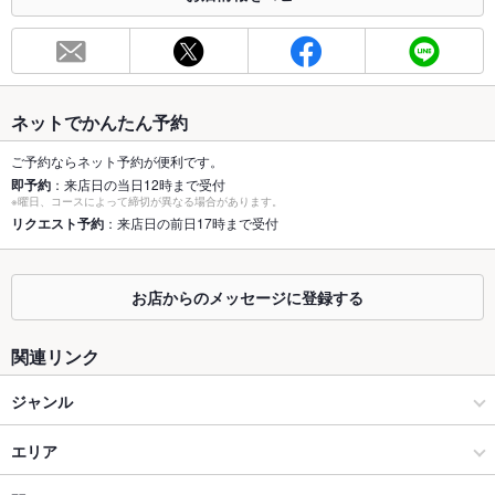
お席
総席数
10席
最大宴会収
－
容人数
ネットでかんたん予約
個室
なし
ご予約ならネット予約が便利です。
即予約
：来店日の当日12時まで受付
※曜日、コースによって締切が異なる場合があります。
座敷
なし
リクエスト予約
：来店日の前日17時まで受付
掘りごたつ
なし
カウンター
なし
お店からのメッセージに登録する
ソファー
なし
関連リンク
テラス席
なし
ジャンル
貸切
貸切不可
カフェ・スイーツ
エリア
夜景がきれ
あり