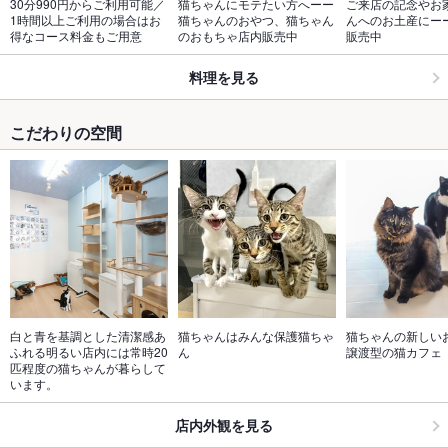
30分990円からご利用可能／
猫ちゃんにモテたい方へーー
ご来店の記念やお
1時間以上ご利用の場合はお
猫ちゃんのおやつ、猫ちゃん
んへのお土産にー
得なコース料金もご用意
のおもちゃ店内販売中
販売中
料理を見る
こだわりの空間
白と青を基調とした清潔感あ
猫ちゃんはみんな保護猫ちゃ
猫ちゃんの新しい
ふれる明るい店内には常時20
ん
譲渡型の猫カフェ
匹程度の猫ちゃんが暮らして
います。
店内外観を見る