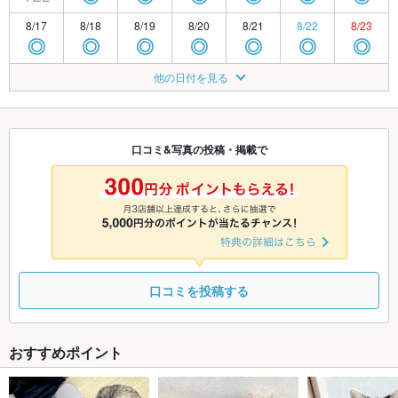
8/17
8/18
8/19
8/20
8/21
8/22
8/23
◎
◎
◎
◎
◎
◎
◎
8/24
8/25
8/26
8/27
8/28
8/29
8/30
他の日付を見る
◎
◎
◎
◎
◎
◎
◎
8/31
9/1
9/2
9/3
9/4
9/5
9/6
◎
◎
◎
◎
◎
◎
◎
口コミ&写真の投稿・掲載で
9/7
9/8
9/9
9/10
9/11
9/12
9/13
◎
◎
◎
◎
◎
◎
◎
口コミを投稿する
おすすめポイント