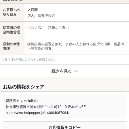
お客様への
入店時
取り組み
店内に消毒液設置
従業員の安
マスク着用、頻繁な手洗い
全衛生管理
店舗の衛生
換気設備の設置と換気、多数の人が触れる箇所の消毒、備品/卓
管理
上設置物の消毒
※各項目の詳細は
こちら
をご確認ください。
続きを見る
たばこ
お店の情報をシェア
禁煙・喫煙
全席禁煙
エレベーターホール含めビル内全面禁煙
保護猫カフェstellata
神奈川県横浜市神奈川区二ツ谷町10-10 坂本ビル6F
喫煙専用室
なし
https://www.hotpepper.jp/strJ004067084/
※2020年4月1日～受動喫煙対策に関する法律が施行されています。正しい情報はお店へお問い
合わせください。
お店情報をコピー