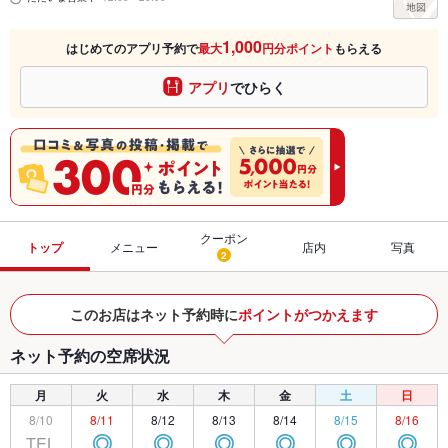
1,000
はじめてのアプリ予約で
最大
円分ポイント
もらえる
アプリ
でひらく
クーポン
トップ
メニュー
店内
写真
2
このお店はネット予約時に
ポイントがつかえます
ネット予約の空席状況
月
火
水
木
金
土
日
8/10
8/11
8/12
8/13
8/14
8/15
8/16
TEL
◎
◎
◎
◎
◎
◎