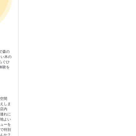
で森の
よい木の
らぐひ
体験を
ス空間
迎えしま
た店内
族連れに
心地よい
ニューを
店で特別
せんか？