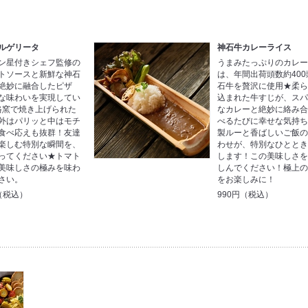
ルゲリータ
神石牛カレーライス
ン星付きシェフ監修の
うまみたっぷりのカレ
トソースと新鮮な神石
は、年間出荷頭数約40
絶妙に融合したピザ
石牛を贅沢に使用★柔
な味わいを実現してい
込まれた牛すじが、ス
格窯で焼き上げられた
なカレーと絶妙に絡み
外はパリッと中はモチ
べるたびに幸せな気持ち
食べ応えも抜群！友達
製ルーと香ばしいご飯
楽しむ特別な瞬間を、
わせが、特別なひとと
ってください★トマト
します！この美味しさ
美味しさの極みを味わ
しんでください！極上
さい。
をお楽しみに！
円（税込）
990円（税込）