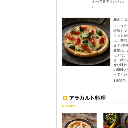
わってみてください。
-
星のこマ
ミシュラ
特製トマ
トマトが
は、贅沢
ます♪本
生地は、
モチで、
と一緒に
ぜひ味わ
の風味と
ってくだ
1,500