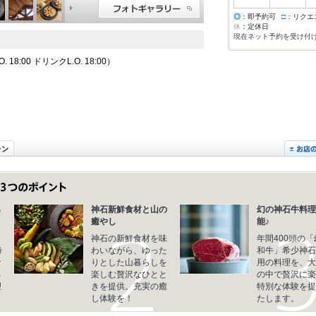
◎
：即予約可
□
：リクエ
休
：定休日
現在ネット予約を受け付
18:00 ドリンクL.O. 18:00）
ら
神石新鮮食材と山の
幻の神石牛料理
癒やし
能♪
神石の新鮮食材を味
年間400頭の「
特
わいながら、ゆった
和牛」希少神石
な
りとした山暮らしを
用の料理を、大
ろ
楽しむ贅沢なひとと
の中で贅沢に楽
理
きを提供。充実の癒
特別な体験を提
し体験を！
たします。