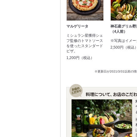
マルゲリータ
神石産グリル野
（4人前）
ミシュラン星獲得シェ
フ監修のトマトソース
※写真はイメー
を使ったスタンダード
2,500円（税込
ピザ。
1,200円（税込）
※更新日が2021/3/31