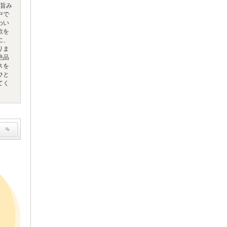
と旨み
中で
わい
欲を
に、
りま
絶品
スを
ひと
てく