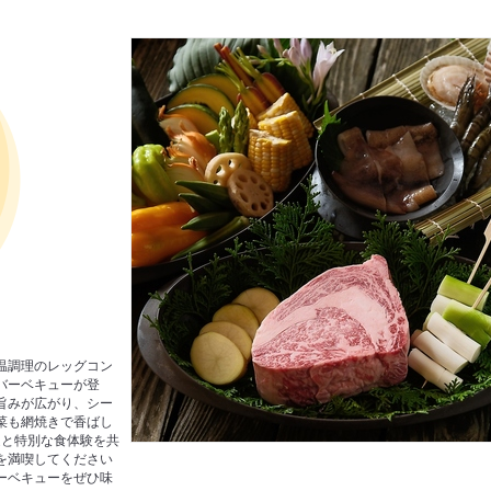
温調理のレッグコン
バーベキューが登
旨みが広がり、シー
菜も網焼きで香ばし
達と特別な食体験を共
を満喫してください
ーベキューをぜひ味