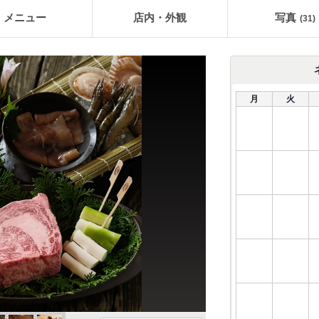
メニュー
店内・外観
写真
(31)
月
火