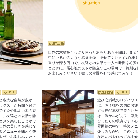
自然の木材をたっぷり使った温もりある空間は、まる
中にいるかのような感覚を楽しませてくれます♪心地
香りが漂う店内で、友達との会話や一人の時間を心安
とときに。居心地の良さが際立つこの場所で、特別な
お楽しみください！癒しの空間をぜひ感じてみて！
は広大な自然が広が
遊び心満載のログハウ
ックスした時間を過ご
は、お子様を大切にお
です☆心地よい木の香
す☆自然素材で造られ
に、友達との会話や静
は、温かみがあり、家
ときを楽しむことがで
ぴったりの環境です！
自然の美しさを感じな
雰囲気の中で、特製メ
製メニューを味わう贅
楽しみながら、このお
をぜひお楽しみくださ
な思い出を作ってみま