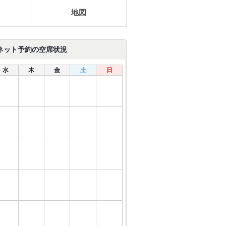
地図
ネット予約の空席状況
水
木
金
土
日