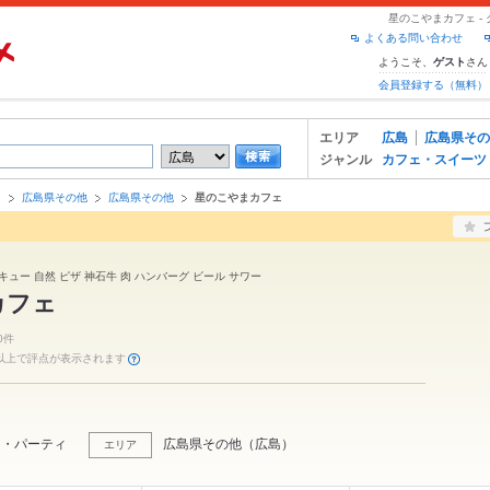
星のこやまカフェ -
よくある問い合わせ
ようこそ、
さん
ゲスト
会員登録する（無料）
エリア
広島
広島県その
ジャンル
カフェ・スイーツ
島
広島県その他
広島県その他
星のこやまカフェ
キュー 自然 ピザ 神石牛 肉 ハンバーグ ビール サワー
カフェ
0件
件以上で評点が表示されます
ケ・パーティ
広島県その他
（
広島
）
エリア