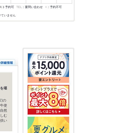
スト予約可
TEL
：要問い合わせ
×
：予約不可
けていません
を堪
幻の
牛使
自然
しむ
供い