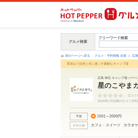
フリーワード検索
グルメ検索
前のページへ戻る
グルメ・予約情報 全国
広
星居山で自然と共に過ごす素敵なキャンプ場
広島 神石 キャンプ場 バーベ
星のこやま
-
口コミ
2026年1月以降の口コミ5
1501～2000円
予算
カフェ・スイーツ
カラオ
ジャンル