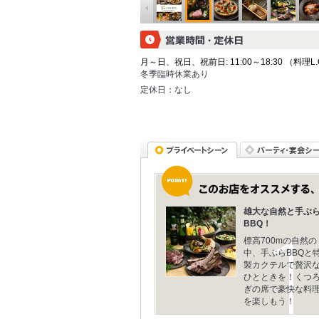
月～日、祝日、祝前日: 11:00～18:30 （料理L.O. 
冬季臨時休業あり
定休日：
なし
雄大な自然と手ぶ
BBQ！
標高700mの自然の
中、手ぶらBBQと
製カクテルで贅沢
ひとときを！くつ
ぎの席で豪快な料
を楽しもう！