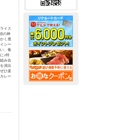
ーライス
0頭の神
らかく煮
パイシー
合い、食
に♪特
の組み合
きを演出
をぜひ楽
のカレー