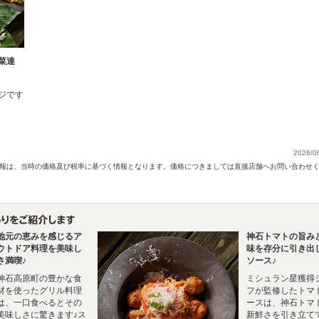
菜達
ジです
）
2026/0
以前の情報は、当時の価格及び税率に基づく情報となります。価格につきましては直接店舗へお問い合わせ
地元の恵みを感じるア
神石トマトの旨み
ウトドア料理を美味し
味を存分に引き出
さ満喫♪
ソース♪
神石高原町の豊かな食
ミシュラン星獲得
材を使ったグリル料理
フが監修したトマ
は、一口食べるとその
ースは、神石トマ
美味しさに驚きます♪ス
新鮮さを引き立て