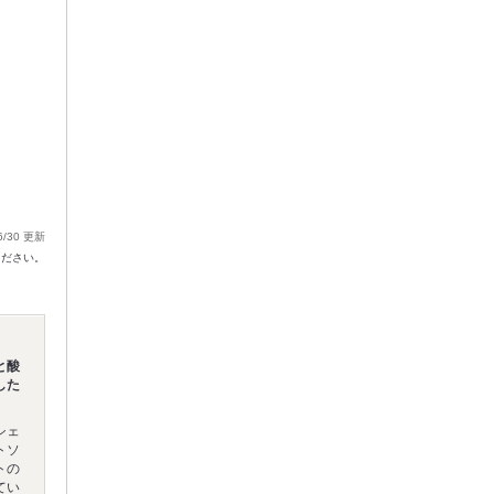
6/30 更新
ください。
と酸
した
シェ
トソ
トの
てい