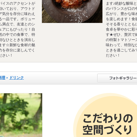
パイスのアクセントが
ます♪絶妙な酸味
効いており、アウトド
のバランスが口の
ア気分を存分に味わえ
広がり、豊かな味
る一品です。ボリュー
を楽しめます！食
ム満点で、友達とのシ
そそる香りととも
ェアにもぴったり！自
食卓を華やかに彩
然の中での食事で、特
す★ぜひ、贅沢で
別なひとときを演出し
の特製トマトソー
ます☆新鮮な食材の魅
味わって、特別な
力を存分に楽しんでく
ときを過ごしてみ
ださい！
ださい！
料理
ドリンク