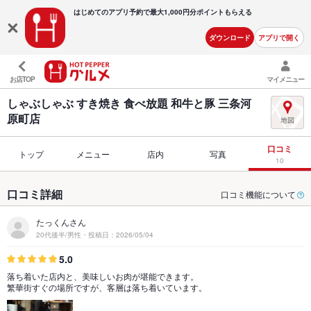
はじめてのアプリ予約で最大
1,000円分ポイントもらえる
ダウンロード
アプリで開く
お店TOP
マイメニュー
しゃぶしゃぶ すき焼き 食べ放題 和牛と豚 三条河
原町店
口コミ
トップ
メニュー
店内
写真
10
口コミ詳細
口コミ機能について
たっくんさん
20代後半/男性・投稿日：2026/05/04
5.0
落ち着いた店内と、美味しいお肉が堪能できます。
繁華街すぐの場所ですが、客層は落ち着いています。