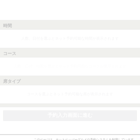
時間
人数、日付を選ぶとネット予約可能な時間が表示されます
コース
人数、日付、時間を選ぶとネット予約可能なコースが表示されます
席タイプ
コースを選ぶとネット予約可能な席が表示されます
予約入力画面に進む
このページは、ホットペッパーグルメの予約システムを利用しています。