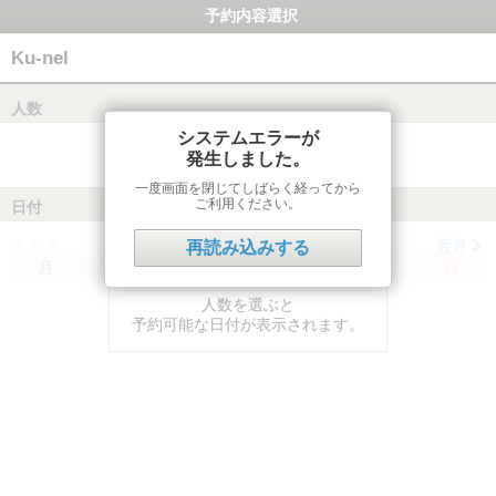
予約内容選択
Ku-nel
人数
システムエラーが
発生しました。
一度画面を閉じてしばらく経ってから
ご利用ください。
日付
前月
翌月
再読み込みする
月
火
水
木
金
土
日
人数を選ぶと
予約可能な日付が表示されます。