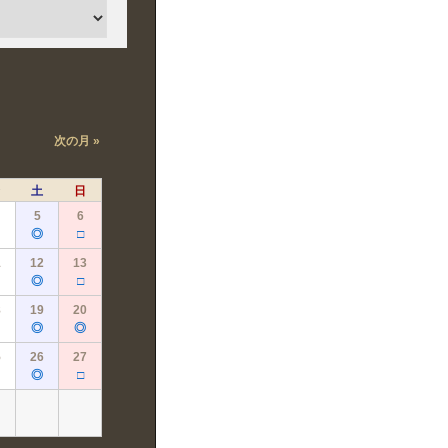
次の月 »
土
日
5
6
◎
□
1
12
13
◎
□
8
19
20
◎
◎
5
26
27
◎
□