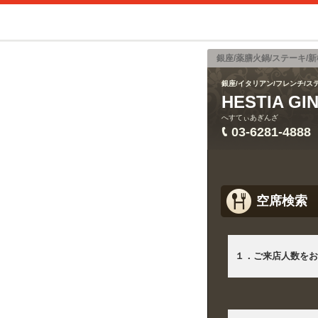
銀座/薬膳火鍋/ステーキ/新
銀座/イタリアン/フレンチ/ステ
HESTIA 
へすてぃあぎんざ
03-6281-4888
空席検索
１．ご来店人数をお