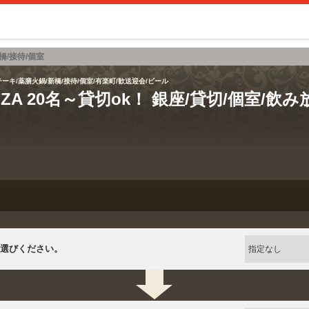
橋/接待/個室
ーキ/薬膳火鍋/新橋/接待/個室/有楽町/歓送迎会/ビール
GINZA 20名～貸切ok！ 銀座/貸切/個室/飲
選びください。