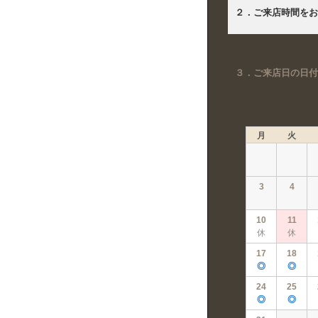
２．ご来店時間をお
３．ご来店日の日付
月
火
3
4
10
11
休
休
17
18
◎
◎
24
25
◎
◎