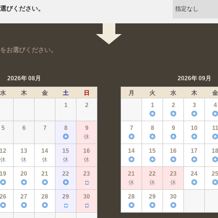
選びください。
をお選びください。
2026年 08月
2026年 09月
水
木
金
土
日
月
火
水
木
金
1
2
1
2
3
4
◎
◎
◎
◎
5
6
7
8
9
7
8
9
10
1
◎
休
◎
◎
◎
◎
◎
12
13
14
15
16
14
15
16
17
1
休
休
休
休
休
◎
◎
◎
◎
◎
19
20
21
22
23
21
22
23
24
2
◎
◎
◎
◎
□
休
休
休
◎
◎
26
27
28
29
30
28
29
30
◎
◎
◎
□
□
◎
◎
◎