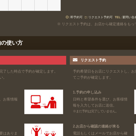
◎
即予約可
□
リクエスト予約可
TEL
要問い合
※ リクエスト予約は、お店から確定連絡をもっ
約の使い方
リクエスト予約
完了した時点で予約が確定します。
予約希望日をお店にリクエストし、お
い。
てご予約が確定します。
1.予約の申し込み
、お客情報
日時と希望条件を選び、お客様情
報を入力してお店に送信。
※まだ予約は完了していません。
2.お店から確認の連絡が来る
要はありま
電話もしくはメールでお店から確