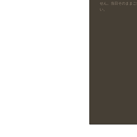
せん。当日そのままご
い。