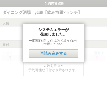
予約内容選択
ダイニング酒場 歩庵【飲み放題×ランチ】
人数
システムエラーが
発生しました。
一度画面を閉じてしばらく経ってから
ご利用ください。
日付
前月
翌月
再読み込みする
月
火
水
木
金
土
日
人数を選ぶと
予約可能な日付が表示されます。