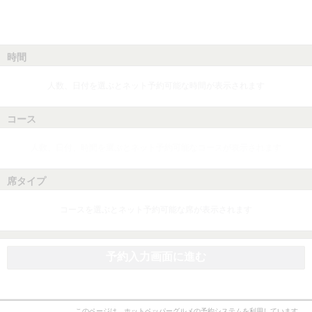
時間
人数、日付を選ぶとネット予約可能な時間が表示されます
コース
人数、日付、時間を選ぶとネット予約可能なコースが表示されます
席タイプ
コースを選ぶとネット予約可能な席が表示されます
予約入力画面に進む
このページは、ホットペッパーグルメの予約システムを利用しています。