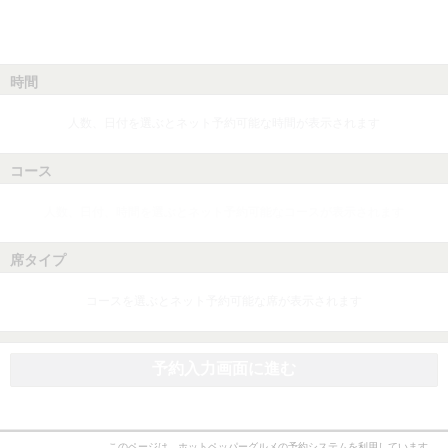
時間
人数、日付を選ぶとネット予約可能な時間が表示されます
コース
人数、日付、時間を選ぶとネット予約可能なコースが表示されます
席タイプ
コースを選ぶとネット予約可能な席が表示されます
予約入力画面に進む
このページは、ホットペッパーグルメの予約システムを利用しています。