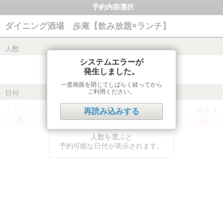
予約内容選択
ダイニング酒場 歩庵【飲み放題×ランチ】
人数
システムエラーが
発生しました。
一度画面を閉じてしばらく経ってから
ご利用ください。
日付
前月
翌月
再読み込みする
月
火
水
木
金
土
日
人数を選ぶと
予約可能な日付が表示されます。