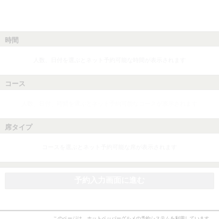
時間
人数、日付を選ぶとネット予約可能な時間が表示されます
コース
人数、日付、時間を選ぶとネット予約可能なコースが表示されます
席タイプ
コースを選ぶとネット予約可能な席が表示されます
予約入力画面に進む
このページは、ホットペッパーグルメの予約システムを利用しています。