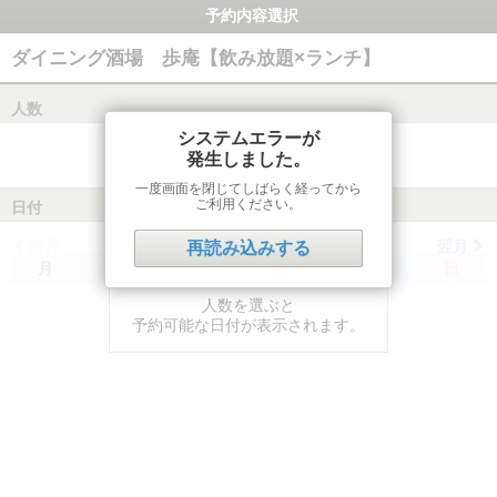
予約内容選択
ダイニング酒場 歩庵【飲み放題×ランチ】
人数
システムエラーが
発生しました。
一度画面を閉じてしばらく経ってから
ご利用ください。
日付
前月
翌月
再読み込みする
月
火
水
木
金
土
日
人数を選ぶと
予約可能な日付が表示されます。