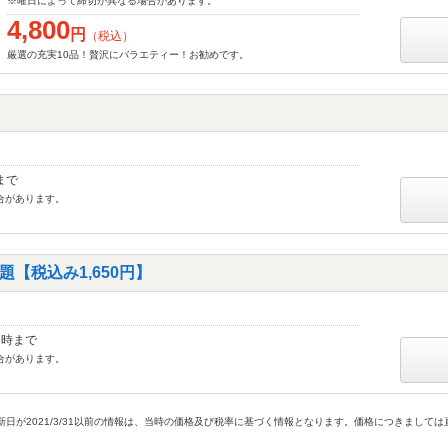
※曜日によって締切が異なる場合があります。
4,800
円
（税込）
厳選の充実10品！贅沢にバラエティー！お勧めです。
まで
合があります。
【税込み1,650円】
6時まで
合があります。
新日が2021/3/31以前の情報は、当時の価格及び税率に基づく情報となります。価格につきまして