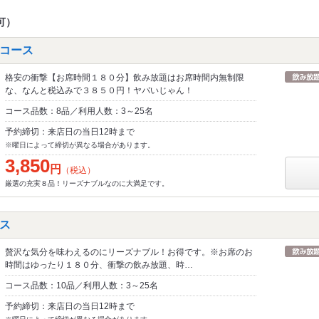
可）
コース
格安の衝撃【お席時間１８０分】飲み放題はお席時間内無制限
な、なんと税込みで３８５０円！ヤバいじゃん！
コース品数：8品／利用人数：3～25名
予約締切：来店日の当日12時まで
※曜日によって締切が異なる場合があります。
3,850
円
（税込）
厳選の充実８品！リーズナブルなのに大満足です。
ス
贅沢な気分を味わえるのにリーズナブル！お得です。※お席のお
時間はゆったり１８０分、衝撃の飲み放題、時…
コース品数：10品／利用人数：3～25名
予約締切：来店日の当日12時まで