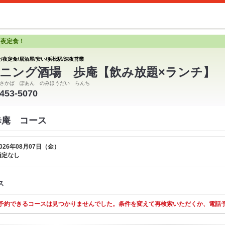
と夜定食！
/夜定食/居酒屋/安い/浜松駅/深夜営業
ニング酒場 歩庵【飲み放題×ランチ】
さかば ぽあん のみほうだい らんち
-453-5070
歩庵 コース
026年08月07日（金）
指定なし
ス
予約できるコースは見つかりませんでした。条件を変えて再検索いただくか、電話