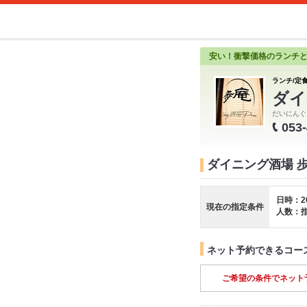
安い！衝撃価格のランチ
ランチ/定食
ダイ
だいにんぐ
053
ダイニング酒場 
日時：2
現在の指定条件
人数：
ネット予約できるコー
ご希望の条件でネット