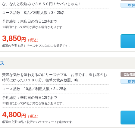
な、なんと税込みで３８５０円！ヤバいじゃん！
コース品数：8品／利用人数：3～25名
予約締切：来店日の当日12時まで
※曜日によって締切が異なる場合があります。
3,850
円
（税込）
厳選の充実８品！リーズナブルなのに大満足です。
ス
贅沢な気分を味わえるのにリーズナブル！お得です。※お席のお
時間はゆったり１８０分、衝撃の飲み放題、時…
コース品数：10品／利用人数：3～25名
予約締切：来店日の当日12時まで
※曜日によって締切が異なる場合があります。
4,800
円
（税込）
厳選の充実10品！贅沢にバラエティー！お勧めです。