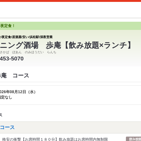
と夜定食！
/夜定食/居酒屋/安い/浜松駅/深夜営業
ニング酒場 歩庵【飲み放題×ランチ】
さかば ぽあん のみほうだい らんち
-453-5070
歩庵 コース
026年08月12日（水）
指定なし
ス
コース
格安の衝撃【お席時間１８０分】飲み放題はお席時間内無制限