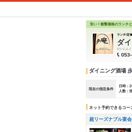
安い！衝撃価格のランチ
ランチ/定食
ダイ
だいにんぐ
053
ダイニング酒場 
日時：2
現在の指定条件
人数：
ネット予約できるコー
超リーズナブル宴会