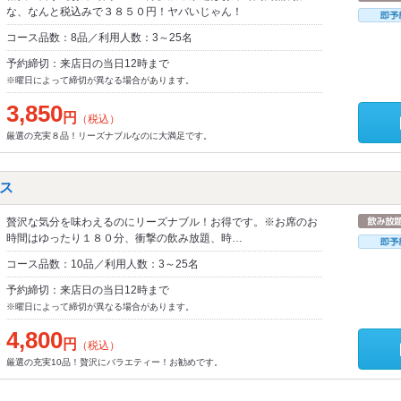
な、なんと税込みで３８５０円！ヤバいじゃん！
コース品数：8品／利用人数：3～25名
予約締切：来店日の当日12時まで
※曜日によって締切が異なる場合があります。
3,850
円
（税込）
厳選の充実８品！リーズナブルなのに大満足です。
ス
贅沢な気分を味わえるのにリーズナブル！お得です。※お席のお
時間はゆったり１８０分、衝撃の飲み放題、時…
コース品数：10品／利用人数：3～25名
予約締切：来店日の当日12時まで
※曜日によって締切が異なる場合があります。
4,800
円
（税込）
厳選の充実10品！贅沢にバラエティー！お勧めです。