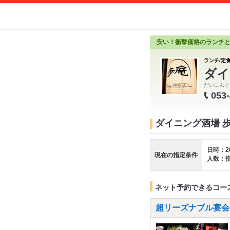
安い！衝撃価格のランチ
ランチ/定食
ダイ
だいにんぐ
053
ダイニング酒場 
日時：2
現在の指定条件
人数：
ネット予約できるコー
超リーズナブル宴会