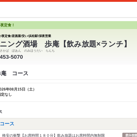
と夜定食！
/夜定食/居酒屋/安い/浜松駅/深夜営業
ニング酒場 歩庵【飲み放題×ランチ】
さかば ぽあん のみほうだい らんち
-453-5070
歩庵 コース
026年08月15日（土）
指定なし
ス
コース
格安の衝撃【お席時間１８０分】飲み放題はお席時間内無制限