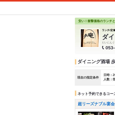
安い！衝撃価格のランチ
ランチ/定食
ダイ
だいにんぐ
053
ダイニング酒場 
日時：2
現在の指定条件
人数：
ネット予約できるコー
超リーズナブル宴会