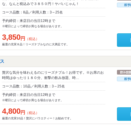
な、なんと税込みで３８５０円！ヤバいじゃん！
コース品数：8品／利用人数：3～25名
予約締切：来店日の当日12時まで
※曜日によって締切が異なる場合があります。
3,850
円
（税込）
厳選の充実８品！リーズナブルなのに大満足です。
ス
贅沢な気分を味わえるのにリーズナブル！お得です。※お席のお
時間はゆったり１８０分、衝撃の飲み放題、時…
コース品数：10品／利用人数：3～25名
予約締切：来店日の当日12時まで
※曜日によって締切が異なる場合があります。
4,800
円
（税込）
厳選の充実10品！贅沢にバラエティー！お勧めです。