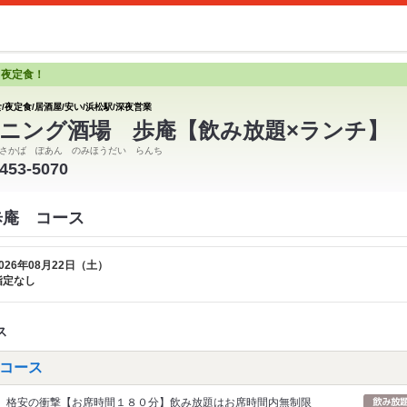
と夜定食！
/夜定食/居酒屋/安い/浜松駅/深夜営業
ニング酒場 歩庵【飲み放題×ランチ】
さかば ぽあん のみほうだい らんち
-453-5070
歩庵 コース
026年08月22日（土）
指定なし
ス
コース
格安の衝撃【お席時間１８０分】飲み放題はお席時間内無制限