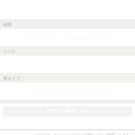
時間
人数、日付を選ぶとネット予約可能な時間が表示されます
コース
人数、日付、時間を選ぶとネット予約可能なコースが表示されます
席タイプ
コースを選ぶとネット予約可能な席が表示されます
予約入力画面に進む
このページは、ホットペッパーグルメの予約システムを利用しています。