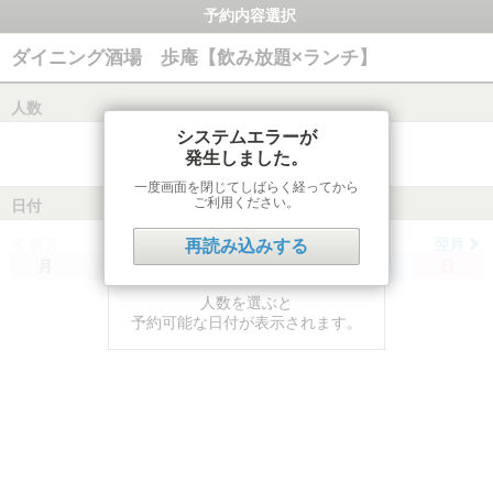
予約内容選択
ダイニング酒場 歩庵【飲み放題×ランチ】
人数
システムエラーが
発生しました。
一度画面を閉じてしばらく経ってから
ご利用ください。
日付
前月
翌月
再読み込みする
月
火
水
木
金
土
日
人数を選ぶと
予約可能な日付が表示されます。