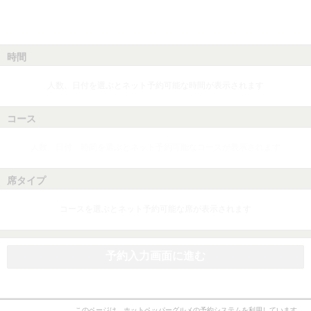
時間
人数、日付を選ぶとネット予約可能な時間が表示されます
コース
人数、日付、時間を選ぶとネット予約可能なコースが表示されます
席タイプ
コースを選ぶとネット予約可能な席が表示されます
予約入力画面に進む
このページは、ホットペッパーグルメの予約システムを利用しています。