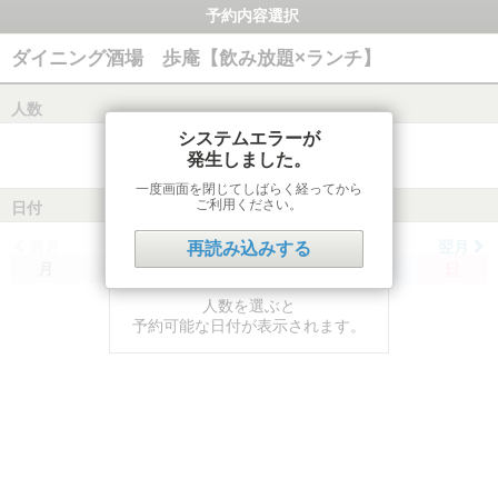
予約内容選択
ダイニング酒場 歩庵【飲み放題×ランチ】
人数
システムエラーが
発生しました。
一度画面を閉じてしばらく経ってから
ご利用ください。
日付
前月
翌月
再読み込みする
月
火
水
木
金
土
日
人数を選ぶと
予約可能な日付が表示されます。