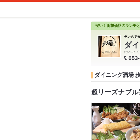
安い！衝撃価格のランチ
ランチ/定食
ダイ
だいにんぐ
053
ダイニング酒場 
超リーズナブル