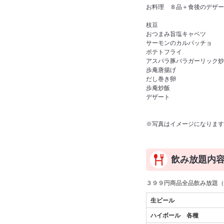
お料理 ８品＋食後のデザー
枝豆
おつまみ旨塩キャベツ
サーモンのカルパッチョ
ポテトフライ
アスパラ豚バラガーリック炒
歩庵唐揚げ
だし巻き卵
歩庵炒飯
デザート
※写真はイメージになります
飲み放題内
３９９円商品全品飲み放題（
生ビール
ハイボール 各種