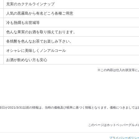
充実のカクテルラインナップ
人気の黒霧島から有名どころ各種ご用意
冷も熱燗も出世城等
色んな果実のお酒を取り揃えております。
各焼酎を色んなお茶でお楽しみ下さい。
オシャレに美味しくノンアルコール
お酒が飲めない方も安心
※この内容は仕入れ状況等に
新日が2021/3/31以前の情報は、当時の価格及び税率に基づく情報となります。価格につきまして
このページはホットペッパーグルメ
プライバシーポリシ