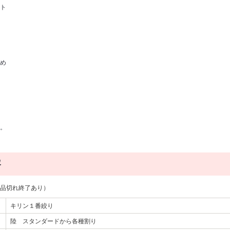
ト
め
。
容
品切れ終了あり）
キリン１番絞り
陸 スタンダードから各種割り