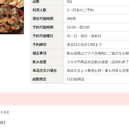
品数
8品
利用人数
3～25名
のご予約
滞在可能時間
3時間
予約可能時間
19:00～翌0:00
予約可能曜日
月～日・祝日・祝前日
予約締切
来店日の当日12時まで
補足事項
飲み放題はグラス交換制にご協力をお願
飲み放題
３９９円商品全品飲み放題（品切れ終了
単品注文の場合
単品注文より断然お得！量も内容も充実
組数限定
1日2組限定
０分】
限】