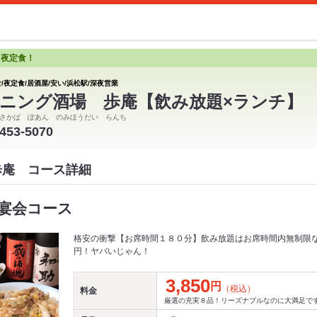
と夜定食！
/夜定食/居酒屋/安い/浜松駅/深夜営業
ニング酒場 歩庵【飲み放題×ランチ】
さかば ぽあん のみほうだい らんち
-453-5070
歩庵 コース詳細
宴会コース
格安の衝撃【お席時間１８０分】飲み放題はお席時間内無制限
円！ヤバいじゃん！
3,850
円
（税込）
料金
厳選の充実８品！リーズナブルなのに大満足で