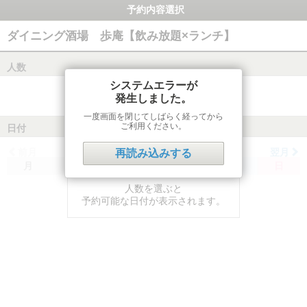
予約内容選択
ダイニング酒場 歩庵【飲み放題×ランチ】
人数
システムエラーが
発生しました。
一度画面を閉じてしばらく経ってから
ご利用ください。
日付
前月
翌月
再読み込みする
月
火
水
木
金
土
日
人数を選ぶと
予約可能な日付が表示されます。