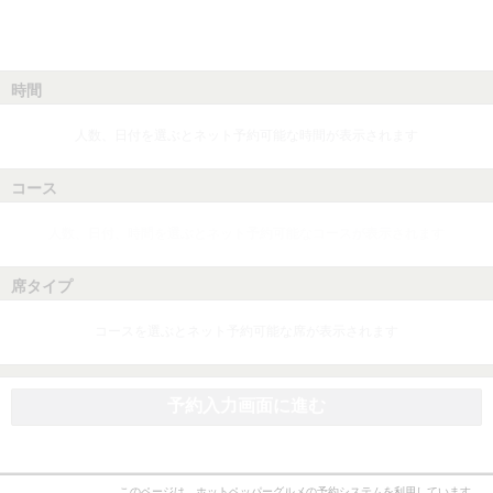
時間
人数、日付を選ぶとネット予約可能な時間が表示されます
コース
人数、日付、時間を選ぶとネット予約可能なコースが表示されます
席タイプ
コースを選ぶとネット予約可能な席が表示されます
予約入力画面に進む
このページは、ホットペッパーグルメの予約システムを利用しています。