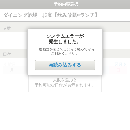
予約内容選択
ダイニング酒場 歩庵【飲み放題×ランチ】
人数
システムエラーが
発生しました。
一度画面を閉じてしばらく経ってから
ご利用ください。
日付
前月
翌月
再読み込みする
月
火
水
木
金
土
日
人数を選ぶと
予約可能な日付が表示されます。