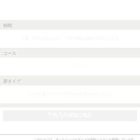
時間
人数、日付を選ぶとネット予約可能な時間が表示されます
コース
人数、日付、時間を選ぶとネット予約可能なコースが表示されます
席タイプ
コースを選ぶとネット予約可能な席が表示されます
予約入力画面に進む
このページは、ホットペッパーグルメの予約システムを利用しています。