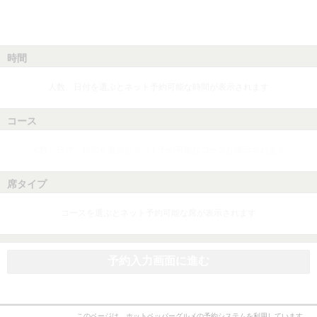
時間
人数、日付を選ぶとネット予約可能な時間が表示されます
コース
人数、日付、時間を選ぶとネット予約可能なコースが表示されます
席タイプ
コースを選ぶとネット予約可能な席が表示されます
予約入力画面に進む
このページは、ホットペッパーグルメの予約システムを利用しています。