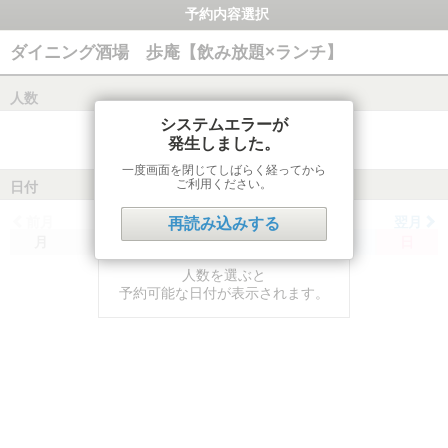
予約内容選択
ダイニング酒場 歩庵【飲み放題×ランチ】
人数
システムエラーが
発生しました。
一度画面を閉じてしばらく経ってから
ご利用ください。
日付
前月
翌月
再読み込みする
月
火
水
木
金
土
日
人数を選ぶと
予約可能な日付が表示されます。