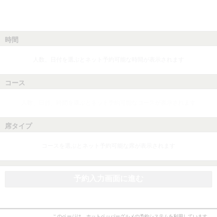
時間
人数、日付を選ぶとネット予約可能な時間が表示されます
コース
人数、日付、時間を選ぶとネット予約可能なコースが表示されます
席タイプ
コースを選ぶとネット予約可能な席が表示されます
予約入力画面に進む
このページは、ホットペッパーグルメの予約システムを利用しています。