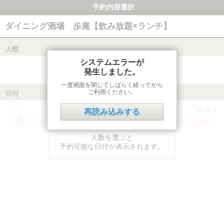
予約内容選択
ダイニング酒場 歩庵【飲み放題×ランチ】
人数
システムエラーが
発生しました。
一度画面を閉じてしばらく経ってから
ご利用ください。
日付
前月
翌月
再読み込みする
月
火
水
木
金
土
日
人数を選ぶと
予約可能な日付が表示されます。