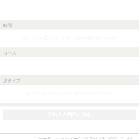
時間
人数、日付を選ぶとネット予約可能な時間が表示されます
コース
人数、日付、時間を選ぶとネット予約可能なコースが表示されます
席タイプ
コースを選ぶとネット予約可能な席が表示されます
予約入力画面に進む
このページは、ホットペッパーグルメの予約システムを利用しています。