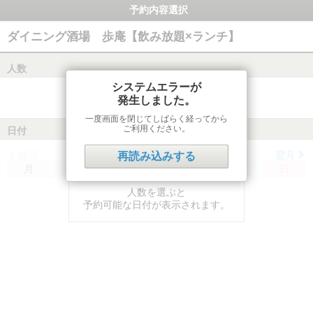
予約内容選択
ダイニング酒場 歩庵【飲み放題×ランチ】
人数
システムエラーが
発生しました。
一度画面を閉じてしばらく経ってから
ご利用ください。
日付
前月
翌月
再読み込みする
月
火
水
木
金
土
日
人数を選ぶと
予約可能な日付が表示されます。