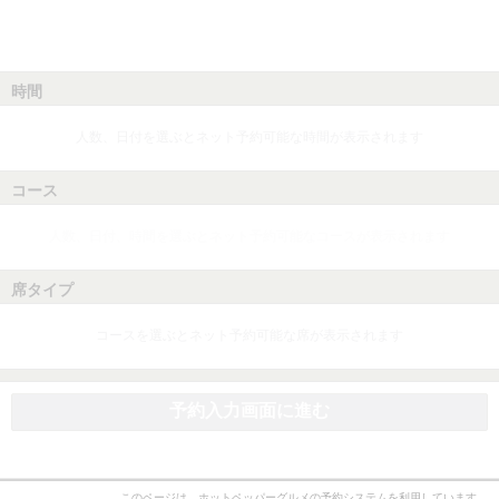
時間
人数、日付を選ぶとネット予約可能な時間が表示されます
コース
人数、日付、時間を選ぶとネット予約可能なコースが表示されます
席タイプ
コースを選ぶとネット予約可能な席が表示されます
予約入力画面に進む
このページは、ホットペッパーグルメの予約システムを利用しています。