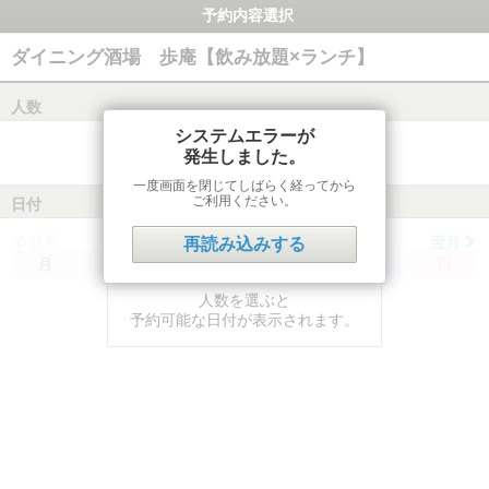
予約内容選択
ダイニング酒場 歩庵【飲み放題×ランチ】
人数
システムエラーが
発生しました。
一度画面を閉じてしばらく経ってから
ご利用ください。
日付
前月
翌月
再読み込みする
月
火
水
木
金
土
日
人数を選ぶと
予約可能な日付が表示されます。