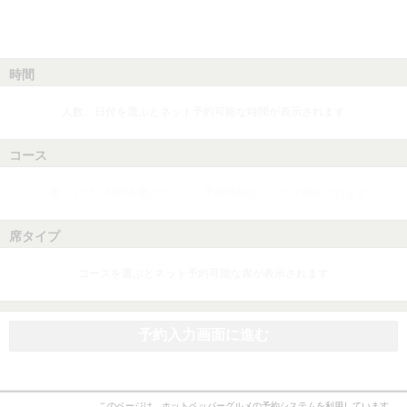
時間
人数、日付を選ぶとネット予約可能な時間が表示されます
コース
人数、日付、時間を選ぶとネット予約可能なコースが表示されます
席タイプ
コースを選ぶとネット予約可能な席が表示されます
予約入力画面に進む
このページは、ホットペッパーグルメの予約システムを利用しています。