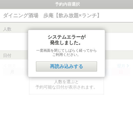
予約内容選択
ダイニング酒場 歩庵【飲み放題×ランチ】
人数
システムエラーが
発生しました。
一度画面を閉じてしばらく経ってから
ご利用ください。
日付
前月
翌月
再読み込みする
月
火
水
木
金
土
日
人数を選ぶと
予約可能な日付が表示されます。