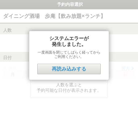
予約内容選択
ダイニング酒場 歩庵【飲み放題×ランチ】
人数
システムエラーが
発生しました。
一度画面を閉じてしばらく経ってから
ご利用ください。
日付
前月
翌月
再読み込みする
月
火
水
木
金
土
日
人数を選ぶと
予約可能な日付が表示されます。