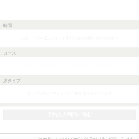
時間
人数、日付を選ぶとネット予約可能な時間が表示されます
コース
人数、日付、時間を選ぶとネット予約可能なコースが表示されます
席タイプ
コースを選ぶとネット予約可能な席が表示されます
予約入力画面に進む
このページは、ホットペッパーグルメの予約システムを利用しています。