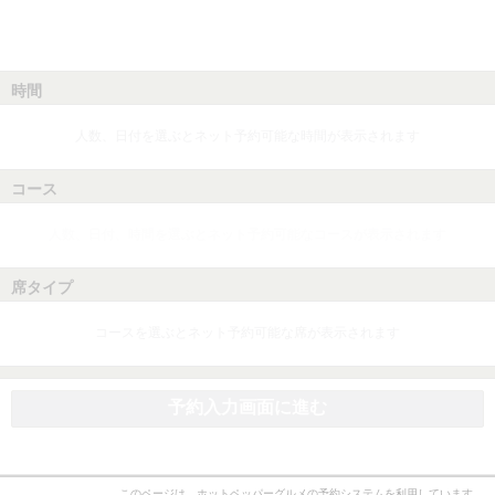
時間
人数、日付を選ぶとネット予約可能な時間が表示されます
コース
人数、日付、時間を選ぶとネット予約可能なコースが表示されます
席タイプ
コースを選ぶとネット予約可能な席が表示されます
予約入力画面に進む
このページは、ホットペッパーグルメの予約システムを利用しています。