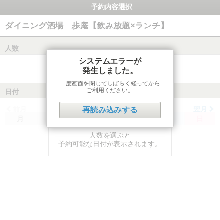
予約内容選択
ダイニング酒場 歩庵【飲み放題×ランチ】
人数
システムエラーが
発生しました。
一度画面を閉じてしばらく経ってから
ご利用ください。
日付
前月
翌月
再読み込みする
月
火
水
木
金
土
日
人数を選ぶと
予約可能な日付が表示されます。