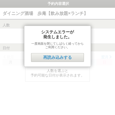
予約内容選択
ダイニング酒場 歩庵【飲み放題×ランチ】
人数
システムエラーが
発生しました。
一度画面を閉じてしばらく経ってから
ご利用ください。
日付
前月
翌月
再読み込みする
月
火
水
木
金
土
日
人数を選ぶと
予約可能な日付が表示されます。