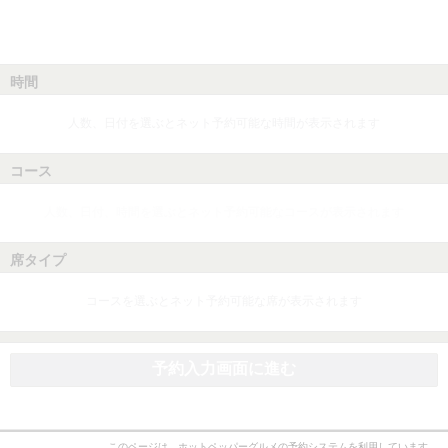
時間
人数、日付を選ぶとネット予約可能な時間が表示されます
コース
人数、日付、時間を選ぶとネット予約可能なコースが表示されます
席タイプ
コースを選ぶとネット予約可能な席が表示されます
予約入力画面に進む
このページは、ホットペッパーグルメの予約システムを利用しています。